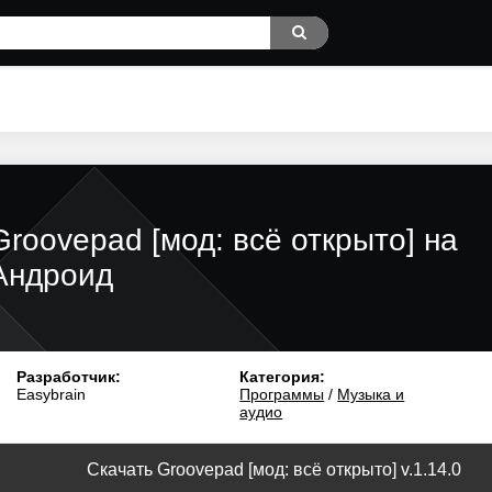
Groovepad [мод: всё открыто] на
Андроид
Разработчик:
Категория:
Easybrain
Программы
/
Музыка и
аудио
Скачать Groovepad [мод: всё открыто] v.1.14.0