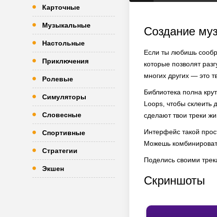
Карточные
Музыкальные
Создание муз
Настольные
Если ты любишь сообра
Приключения
которые позволят разг
многих других — это т
Ролевые
Библиотека полна крут
Симуляторы
Loops, чтобы склеить 
Словесные
сделают твои треки 
Интерфейс такой прост
Спортивные
Можешь комбинировать
Стратегии
Поделись своими трека
Экшен
Скриншоты