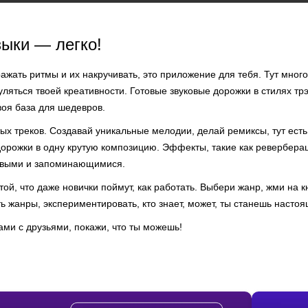
ыки — легко!
жать ритмы и их накручивать, это приложение для тебя. Тут много
уляться твоей креативности. Готовые звуковые дорожки в стилях трэп
воя база для шедевров.
ых треков. Создавай уникальные мелодии, делай ремиксы, тут есть 
дорожки в одну крутую композицию. Эффекты, такие как ревербера
живыми и запоминающимися.
ой, что даже новички поймут, как работать. Выбери жанр, жми на к
 жанры, экспериментировать, кто знает, может, ты станешь насто
ми с друзьями, покажи, что ты можешь!