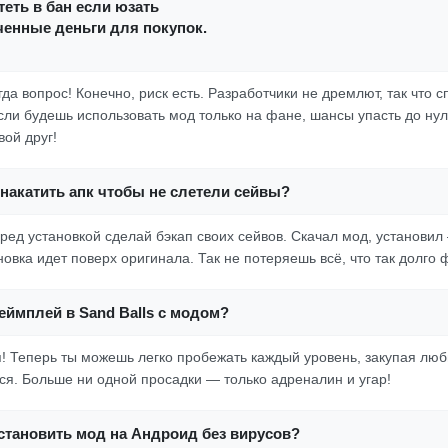
еть в бан если юзать
ченные деньги для покупок.
гда вопрос! Конечно, риск есть. Разработчики не дремлют, так что 
если будешь использовать мод только на фане, шансы упасть до ну
вой друг!
накатить апк чтобы не слетели сейвы?
еред установкой сделай бэкап своих сейвов. Скачал мод, установи
новка идет поверх оригинала. Так не потеряешь всё, что так долго
еймплей в Sand Balls с модом?
! Теперь ты можешь легко пробежать каждый уровень, закупая лю
ся. Больше ни одной просадки — только адреналин и угар!
установить мод на Андроид без вирусов?