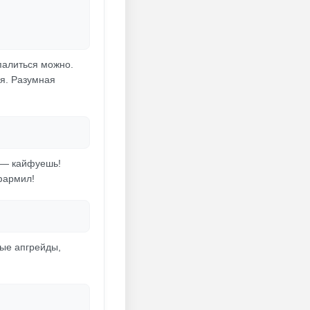
спалиться можно.
ля. Разумная
л — кайфуешь!
 фармил!
бые апгрейды,