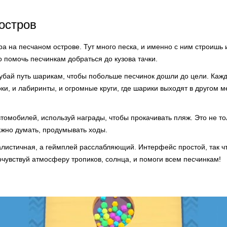
остров
ра на песчаном острове. Тут много песка, и именно с ним строишь
 помочь песчинкам добраться до кузова тачки.
рубай путь шарикам, чтобы побольше песчинок дошли до цели. Каж
оки, и лабиринты, и огромные круги, где шарики выходят в другом м
омобилей, используй награды, чтобы прокачивать пляж. Это не то
ажно думать, продумывать ходы.
листичная, а геймплей расслабляющий. Интерфейс простой, так ч
очувствуй атмосферу тропиков, солнца, и помоги всем песчинкам!