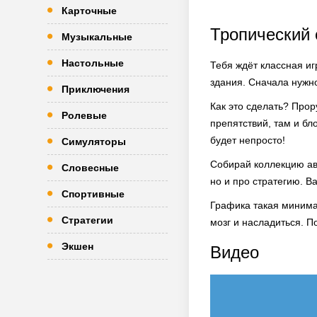
Карточные
Тропический 
Музыкальные
Настольные
Тебя ждёт классная иг
здания. Сначала нужно
Приключения
Как это сделать? Про
Ролевые
препятствий, там и бл
будет непросто!
Симуляторы
Собирай коллекцию авт
Словесные
но и про стратегию. В
Спортивные
Графика такая минима
Стратегии
мозг и насладиться. П
Экшен
Видео