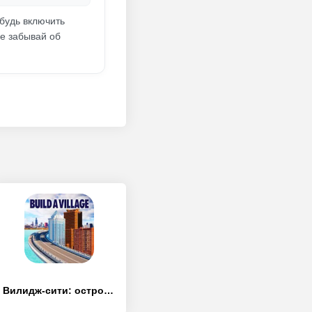
будь включить
не забывай об
Вилидж-сити: остров Сим 2 Town