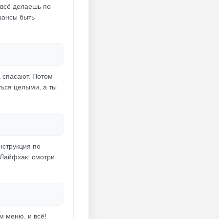
ы всё делаешь по
 шансы быть
а спасают. Потом
ться целыми, а ты
нструкция по
 Лайфхак: смотри
м меню, и всё!