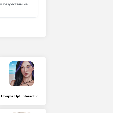
им безумствам на
Couple Up! Interactive Stories