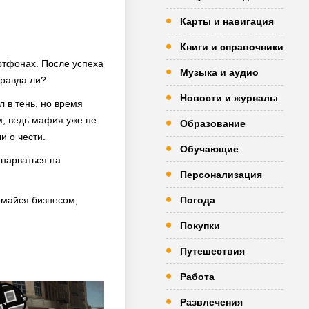
Карты и навигация
Книги и справочники
ртфонах. После успеха
Музыка и аудио
правда ли?
Новости и журналы
 в тень, но время
м, ведь мафия уже не
Образование
и о чести.
Обучающие
 нарваться на
Персонализация
нимайся бизнесом,
Погода
Покупки
Путешествия
Работа
Развлечения