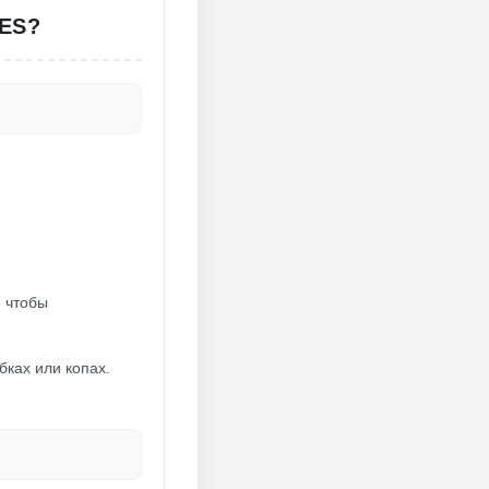
IES?
 чтобы
абках или копах.