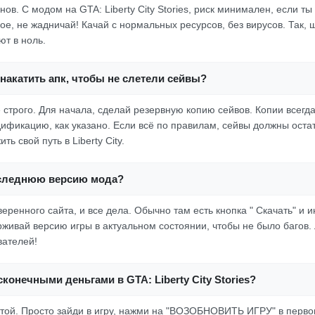
 нов. С модом на GTA: Liberty City Stories, риск минимален, если т
ое, не жадничай! Качай с нормальных ресурсов, без вирусов. Так,
т в ноль.
накатить апк, чтобы не слетели сейвы?
ё строго. Для начала, сделай резервную копию сейвов. Копии всегд
дификацию, как указано. Если всё по правилам, сейвы должны оста
ь свой путь в Liberty City.
оследнюю версию мода?
еренного сайта, и все дела. Обычно там есть кнопка " Скачать" и и
рживай версию игры в актуальном состоянии, чтобы не было багов.
вателей!
сконечными деньгами в GTA: Liberty City Stories?
стой. Просто зайди в игру, нажми на "ВОЗОБНОВИТЬ ИГРУ" в перво