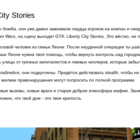
ity Stories
о бомба, они уже давно завоевали сердца игроков на компах и сма
n Wars, на сцену выходит GTA: Liberty City Stories. Это жёстко, не 
еловой человек из семьи Леоне. После неудачной операции ты ушёл
мье Леоне нужна твоя помощь, чтобы вернуть контроль над городо
ь улицы от грязных капиталистов и лживых киллеров, которые забыл
абляйся, они подкуплены. Придётся действовать stealth, чтобы не
а мелкие правонарушения могут попросить по полной программе.
s новые вызовы, новые враги и старая добрая атмосфера мафии. За
омни, что твой дом - это твоя крепость.