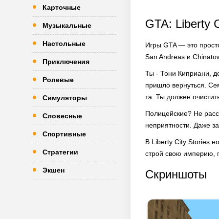
Карточные
GTA: Liberty C
Музыкальные
Настольные
Игры GTA — это прост
San Andreas и Chinatow
Приключения
Ты - Тони Киприани, д
Ролевые
пришло вернуться. Се
та. Ты должен очистит
Симуляторы
Полицейские? Не рассл
Словесные
неприятности. Даже з
Спортивные
В Liberty City Storie
Стратегии
строй свою империю, п
Экшен
Скриншоты