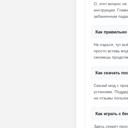
О, этот вопрос не
инструкции. Главн
забаненным падаю
Как правильно 
Не парься, тут вс
просто вставь мо
сможешь продолжит
Как скачать п
Скачай мод с пров
установке. Подде
на отзывы пользо
Как играть с бе
Здесь секрет про