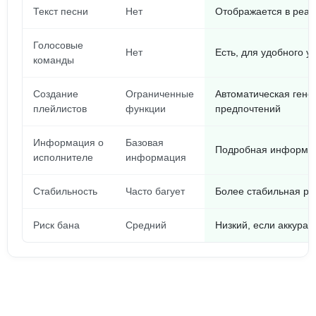
Текст песни
Нет
Отображается в реа
Голосовые
Нет
Есть, для удобного у
команды
Создание
Ограниченные
Автоматическая гене
плейлистов
функции
предпочтений
Информация о
Базовая
Подробная информац
исполнителе
информация
Стабильность
Часто багует
Более стабильная ра
Риск бана
Средний
Низкий, если аккурат