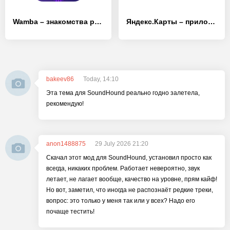
Wamba – знакомства рядом и чат
Яндекс.Карты – приложение к городу
bakeev86
Today, 14:10
Эта тема для SoundHound реально годно залетела,
рекомендую!
anon1488875
29 July 2026 21:20
Скачал этот мод для SoundHound, установил просто как
всегда, никаких проблем. Работает невероятно, звук
летает, не лагает вообще, качество на уровне, прям кайф!
Но вот, заметил, что иногда не распознаёт редкие треки,
вопрос: это только у меня так или у всех? Надо его
почаще тестить!