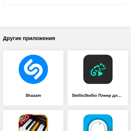
Другие приложения
Shazam
StellioStellio Плеер для музыки и мп3