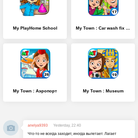
My PlayHome School
My Town : Car wash fix & drive
My Town : Аэропорт
My Town : Museum
anelya9393
Yesterday, 22:40
Что-то не всегда заходит, иногда вылетает. Лагает