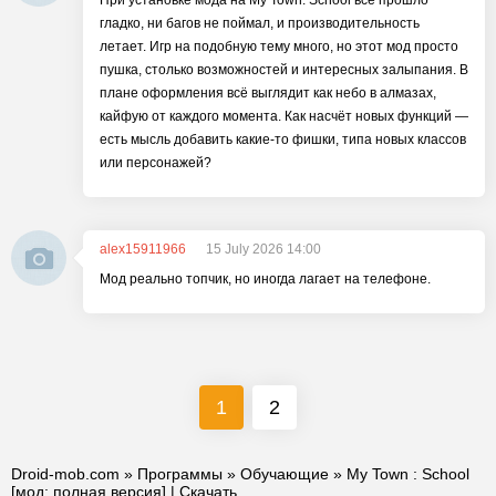
При установке мода на My Town: School всё прошло
гладко, ни багов не поймал, и производительность
летает. Игр на подобную тему много, но этот мод просто
пушка, столько возможностей и интересных залыпания. В
плане оформления всё выглядит как небо в алмазах,
кайфую от каждого момента. Как насчёт новых функций —
есть мысль добавить какие-то фишки, типа новых классов
или персонажей?
alex15911966
15 July 2026 14:00
Мод реально топчик, но иногда лагает на телефоне.
1
2
Droid-mob.com
»
Программы
»
Обучающие
» My Town : School
[мод: полная версия] | Скачать