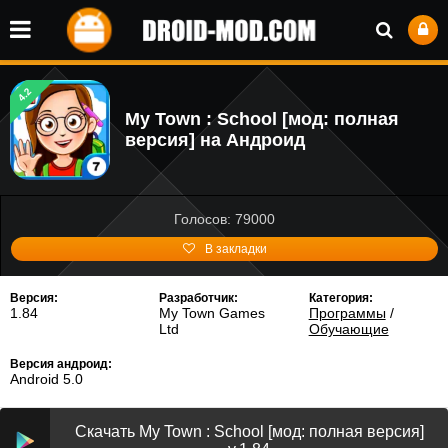
4.2
My Town : School [мод: полная
версия] на Андроид
Голосов: 79000
В закладки
Версия:
Разработчик:
Категория:
1.84
My Town Games
Программы
/
Ltd
Обучающие
Версия андроид:
Android 5.0
Скачать My Town : School [мод: полная версия]