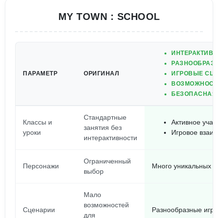
MY TOWN : SCHOOL
ИНТЕРАКТИВН
РАЗНООБРАЗН
ПАРАМЕТР
ОРИГИНАЛ
ИГРОВЫЕ СЦЕ
ВОЗМОЖНОСТЬ
БЕЗОПАСНАЯ 
Стандартные
Классы и
Активное учас
занятия без
уроки
Игровое взаи
интерактивности
Ограниченный
Персонажи
Много уникальных п
выбор
Мало
возможностей
Сценарии
Разнообразные игро
для