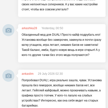
своих непонятных соперников. А у вас какие настройки
стоят, чтобы все совсем улетало?
arkashka28
Yesterday, 00:50
Обалденный мод для DUAL! Просто кайф подрубать его!
Установка вообще без заморочек, закинула и почти сразу
катку утащила, игра летает, никаких багов не заметила!
Такой баланс, имба, будто новую вещь в игре открыл! А у
кого-то другие тачки без этого мода получаются?
ankaslim
29 July 2026 02:30
Попробовал DUAL!, игра реально зашла, чувак. Установка
прошла без геморроя, вообще никаких багов нет, все
летает. Гейплей кайфовый, можно прокачивать навыки, а
графика просто топчик. У кого-то лагало на слабых
устройствах? Интересно, как она себя ведет на старых
батарейках.