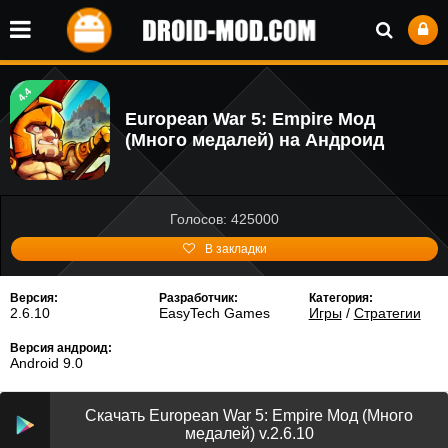
4.4
European War 5: Empire Мод
(Много медалей) на Андроид
Голосов: 425000
В закладки
Версия:
Разработчик:
Категория:
2.6.10
EasyTech Games
Игры
/
Стратегии
Версия андроид:
Android 9.0
Скачать European War 5: Empire Мод (Много
медалей) v.2.6.10