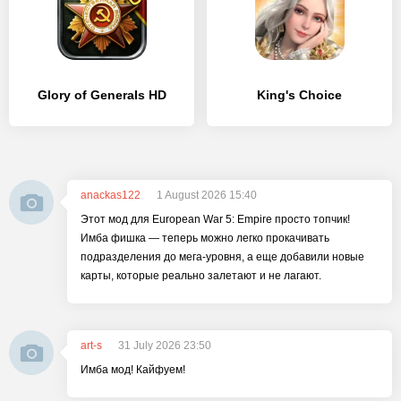
Glory of Generals HD
King's Choice
anackas122
1 August 2026 15:40
Этот мод для European War 5: Empire просто топчик!
Имба фишка — теперь можно легко прокачивать
подразделения до мега-уровня, а еще добавили новые
карты, которые реально залетают и не лагают.
art-s
31 July 2026 23:50
Имба мод! Кайфуем!