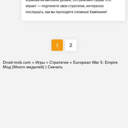
играешь на высоком уровне, это реально пушка. Кто
играет — подтяните свои стратегии, интересно
послушать, как вы проходите сложные Кампании!
1
2
Droid-mob.com
»
Игры
»
Стратегии
» European War 5: Empire
Мод (Много медалей) | Скачать