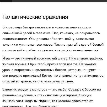
Галактические сражения
В игре люди быстро завоевали множество планет, стали
сильнейшей расой в галактике. Это, конечно, не понравилось
инопланетянам. Они решили объявить войну, захватывая
колонии и уничтожая все живое. Так что прыгай в крутой боевой
космический корабль, и становись защитником человечества!
Игра — это типичный космический шутер. Пиксельная графика,
жирная музыка. Один герой против толп врагов. На каждом
уровне встретишь инопланетных боссов, которые не шутят —
они реально прокачаны! Круто, что управление тут интуитивное:
стреляй во врагов, не отвлекаясь на лишнее.
Запомни: жмурить монстров — это имба. Сразись с боссом на
финальном уровне, и стань настоящим героем. Эмоции
зашкаливают, когда ты видишь, как колонии спасаются от
уничтожения. Чую, тут будет жарко!