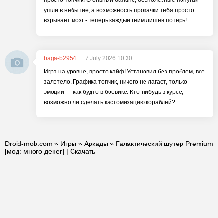
просто топчик! Огоньный баланс, бесполезные попугаи
ушли в небытие, а возможность прокачки тебя просто
взрывает мозг - теперь каждый гейм лишен потерь!
baga-b2954
7 July 2026 10:30
Игра на уровне, просто кайф! Установил без проблем, все
залетело. Графика топчик, ничего не лагает, только
эмоции — как будто в боевике. Кто-нибудь в курсе,
возможно ли сделать кастомизацию кораблей?
Droid-mob.com
»
Игры
»
Аркады
» Галактический шутер Premium
[мод: много денег] | Скачать