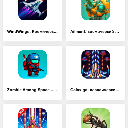
WindWings: Космический шутер
Ailment: космический шутер
Zombie Among Space – космический экшн шутер
Galaxiga: классический шутер