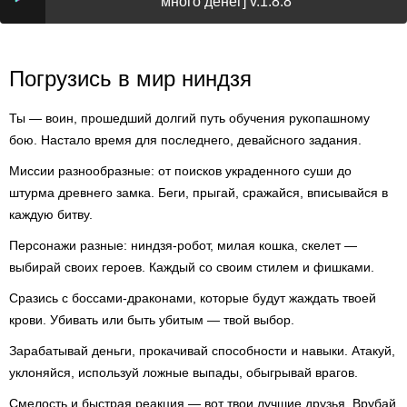
много денег] v.1.8.8
Погрузись в мир ниндзя
Ты — воин, прошедший долгий путь обучения рукопашному
бою. Настало время для последнего, девайсного задания.
Миссии разнообразные: от поисков украденного суши до
штурма древнего замка. Беги, прыгай, сражайся, вписывайся в
каждую битву.
Персонажи разные: ниндзя-робот, милая кошка, скелет —
выбирай своих героев. Каждый со своим стилем и фишками.
Сразись с боссами-драконами, которые будут жаждать твоей
крови. Убивать или быть убитым — твой выбор.
Зарабатывай деньги, прокачивай способности и навыки. Атакуй,
уклоняйся, используй ложные выпады, обыгрывай врагов.
Смелость и быстрая реакция — вот твои лучшие друзья. Врубай