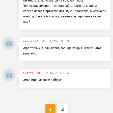
так много, а запускается на ура, как пушка.
Производительность просто кайф, даже на слабом
железе летает, прям топчик! Одно непонятно: а можно ли
как-то добавить больше уровней или персонажей в этот
мод?
asutorc193
15 July 2026 05:10
Игра топчик, киллы летят, вообще кайф! Никаких багов,
залетело.
alezi999538
12 July 2026 18:40
Имба игра, летает! Кайфую.
1
2