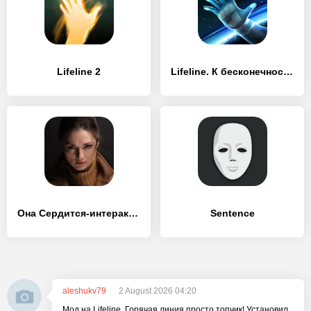
Lifeline 2
Lifeline. К бесконечности
Она Сердится-интерактив. кино
Sentence
aleshukv79
2 August 2026 04:20
Мод на Lifeline. Горячая линия просто топчик! Установил