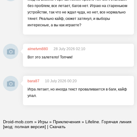
без проблем, все летает, багов нет. Играю на стареньком
устройстве, так что не ждал чуда, но нет, все нормально
тянет. Реально кайф, сюжет затянул, и выборы
интересные, а вы как играете?
almetvm880
28 July 2026 02:10
Вот это залетело! Топчик!
bara87
10 July 2026 00:20
Игра летает, но иногда текст проваливается в баги, кайф
упал.
Droid-mob.com
»
Игры
»
Приключения
» Lifeline. Горячая линия
[мод: полная версия] | Скачать