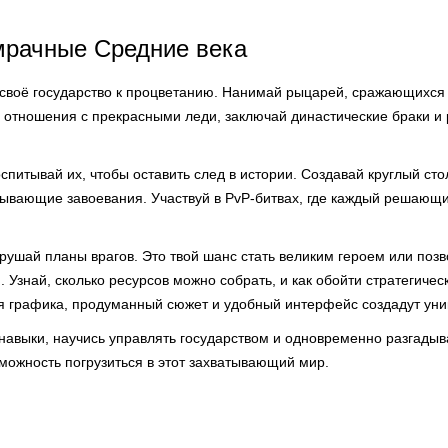
мрачные Средние века
 своё государство к процветанию. Нанимай рыцарей, сражающихся 
 отношения с прекрасными леди, заключай династические браки и
спитывай их, чтобы оставить след в истории. Создавай круглый сто
тывающие завоевания. Участвуй в PvP-битвах, где каждый решающ
рушай планы врагов. Это твой шанс стать великим героем или поз
. Узнай, сколько ресурсов можно собрать, и как обойти стратегиче
 графика, продуманный сюжет и удобный интерфейс создадут уни
 навыки, научись управлять государством и одновременно разгадыв
зможность погрузиться в этот захватывающий мир.