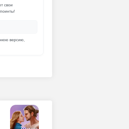
ет свои
 поинты!
днюю версию,