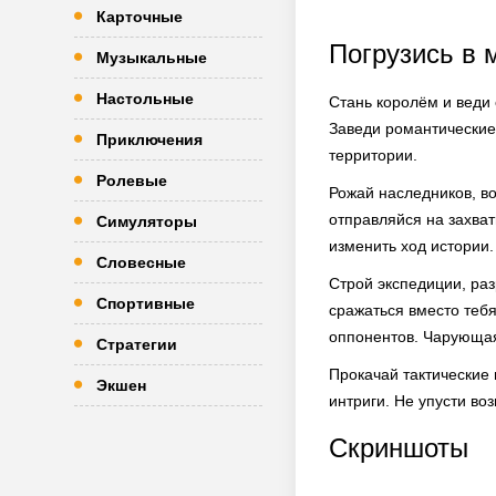
Карточные
Погрузись в 
Музыкальные
Настольные
Стань королём и веди
Заведи романтические
Приключения
территории.
Ролевые
Рожай наследников, во
отправляйся на захва
Симуляторы
изменить ход истории.
Словесные
Строй экспедиции, раз
Спортивные
сражаться вместо тебя
оппонентов. Чарующая
Стратегии
Прокачай тактические
Экшен
интриги. Не упусти во
Скриншоты