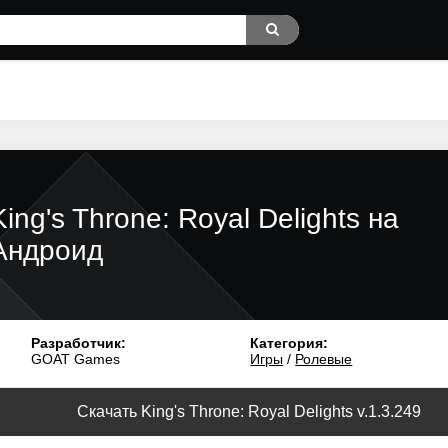
King's Throne: Royal Delights на
Андроид
Разработчик:
Категория:
GOAT Games
Игры
/
Ролевые
Скачать King's Throne: Royal Delights v.1.3.249