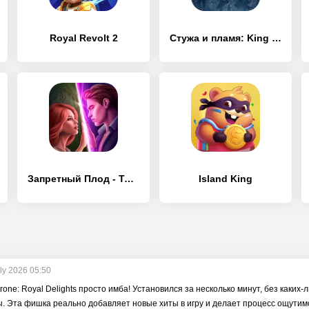
Royal Revolt 2
Стужа и пламя: King of Avalon
Запретный Плод - Твои истории
Island King
ly 2026 05:50
rone: Royal Delights просто имба! Установился за несколько минут, без каких-л
ы. Эта фишка реально добавляет новые хиты в игру и делает процесс ощутимо