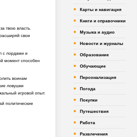
Карты и навигация
Книги и справочники
за твою власть.
Музыка и аудио
 расширяй свои
Новости и журналы
л с лордами и
Образование
ий момент способен
Обучающие
Персонализация
волить воинам
ские ловушки
Погода
кальный игровой опыт.
Покупки
ай политические
Путешествия
Работа
Развлечения