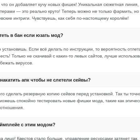
, что он добавляет кучу новых фишек! Уникальная сюжетная линия
ктерами — это реально круто! Теперь можно не только фармить, но 
вские интриги. Чувствуешь, как себя по-настоящему королём!
еть в бан если юзать мод?
о установишь. Если всё делать по инструкции, то вероятность отлет
 есть! Только не скачивай с каких-то левых сайтов, лучше использ
збежать вирусов.
накатить апк чтобы не слетели сейвы?
его сделать резервную копию сейвов перед установкой. Так ты точ
сможешь спокойно тестировать новые фишки мода, такие как эпичес
 отношения.
еймплейе с этим модом?
а лицо! Квестов стало больше, управление ресурсами затянет так, 