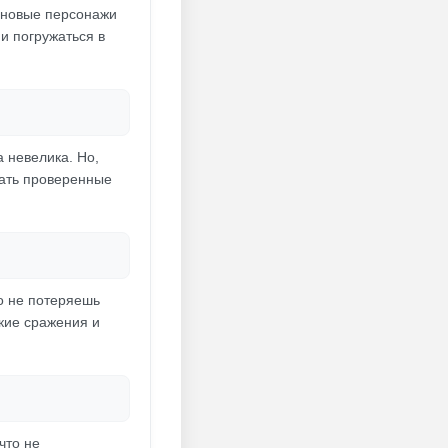
, новые персонажи
и погружаться в
а невелика. Но,
овать проверенные
но не потеряешь
кие сражения и
что не