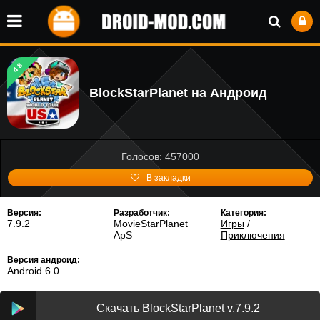
4.8
BlockStarPlanet на Андроид
Голосов: 457000
В закладки
Версия:
Разработчик:
Категория:
7.9.2
MovieStarPlanet
Игры
/
ApS
Приключения
Версия андроид:
Android 6.0
Скачать BlockStarPlanet v.7.9.2