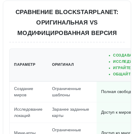
СРАВНЕНИЕ BLOCKSTARPLANET:
ОРИГИНАЛЬНАЯ VS
МОДИФИЦИРОВАННАЯ ВЕРСИЯ
СОЗДАВАЙ
ИССЛЕДУЙ
ПАРАМЕТР
ОРИГИНАЛ
ИГРАЙТЕ 
ОБЩАЙТЕС
Создание
Ограниченные
Полная свобода
миров
шаблоны
Исследование
Заранее заданные
Доступ к мировы
локаций
карты
Ограниченные
Мини-игры
Доступ ко мног