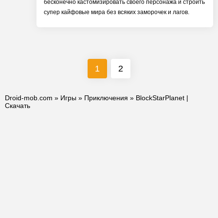
бесконечно кастомизировать своего персонажа и строить
супер кайфовые мира без всяких заморочек и лагов.
1
2
Droid-mob.com
»
Игры
»
Приключения
» BlockStarPlanet |
Скачать