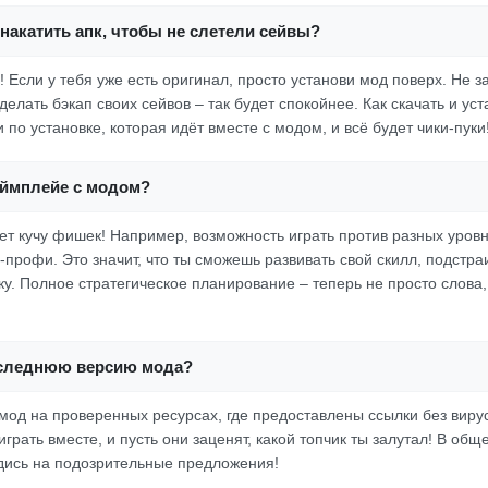
накатить апк, чтобы не слетели сейвы?
! Если у тебя уже есть оригинал, просто установи мод поверх. Не з
елать бэкап своих сейвов – так будет спокойнее. Как скачать и ус
 по установке, которая идёт вместе с модом, и всё будет чики-пуки
еймплейе с модом?
ет кучу фишек! Например, возможность играть против разных уровн
-профи. Это значит, что ты сможешь развивать свой скилл, подстра
ку. Полное стратегическое планирование – теперь не просто слова,
оследнюю версию мода?
 мод на проверенных ресурсах, где предоставлены ссылки без виру
грать вместе, и пусть они заценят, какой топчик ты залутал! В общ
едись на подозрительные предложения!