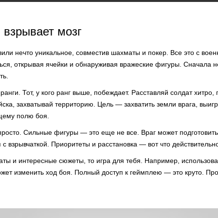
я взрывает мозг
или нечто уникальное, совместив шахматы и покер. Все это с вое
ься, открывая ячейки и обнаруживая вражеские фигуры. Сначала н
ть.
анги. Тот, у кого ранг выше, побеждает. Расставляй солдат хитро, 
ска, захватывай территорию. Цель — захватить земли врага, выигр
щему полю боя.
 просто. Сильные фигуры — это еще не все. Враг может подготовит
 с взрывчаткой. Приоритеты и расстановка — вот что действительн
ты и интересные сюжеты, то игра для тебя. Например, использов
жет изменить ход боя. Полный доступ к геймплею — это круто. Пр