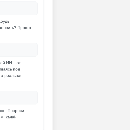
абудь
тановить? Просто
!
ей ИИ – от
иваясь под
 а реальная
сов. Попроси
ем, качай