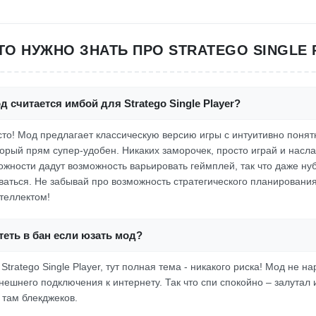
ЧТО НУЖНО ЗНАТЬ ПРО STRATEGO SINGLE 
д считается имбой для Stratego Single Player?
росто! Мод предлагает классическую версию игры с интуитивно поня
орый прям супер-удобен. Никаких заморочек, просто играй и насл
ожности дадут возможность варьировать геймплей, так что даже ну
ваться. Не забывай про возможность стратегического планирования
теллектом!
еть в бан если юзать мод?
Stratego Single Player, тут полная тема - никакого риска! Мод не 
нешнего подключения к интернету. Так что спи спокойно – залутал
х там блекджеков.