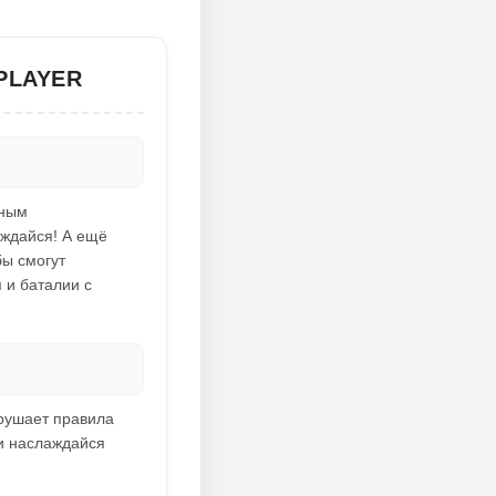
PLAYER
тным
аждайся! А ещё
бы смогут
 и баталии с
нарушает правила
 и наслаждайся