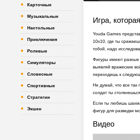
Карточные
Музыкальные
Игра, котора
Настольные
Youda Games представ
Приключения
10х10, где ты сражаеш
тобой, надо исследова
Ролевые
Фигуры имеют разные р
Симуляторы
выявляй вражеские вой
Словесные
переходишь к следую
Не думай, что все так
Спортивные
солдат ты столкнешься
Стратегии
Если ты любишь шахма
Экшен
фигур для разведки мо
Видео