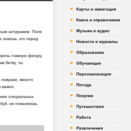
Карты и навигация
Книги и справочники
Музыка и аудио
нным антуражем. Поле
е знаешь, кто перед
Новости и журналы
Образование
прячь главную фигуру,
ав битву, ты
Обучающие
Персонализация
ь ловушки, вместо
Погода
о важно.
Покупки
ание специальных
обуй, не пожалеешь.
Путешествия
Работа
Развлечения