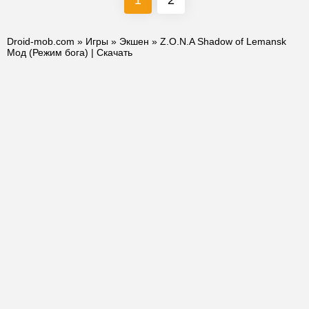
1
2
Droid-mob.com
»
Игры
»
Экшен
» Z.O.N.A Shadow of Lemansk
Мод (Режим бога) | Скачать