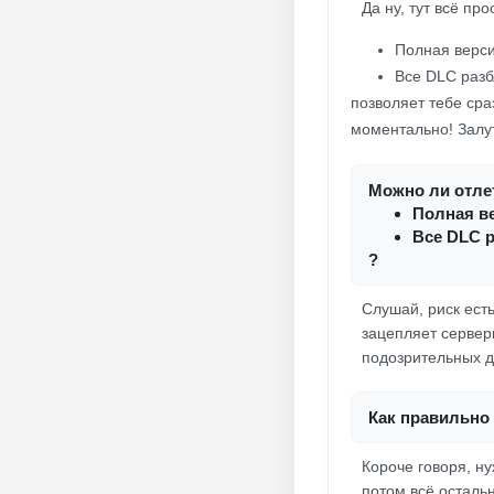
Да ну, тут всё про
Полная верси
Все DLC разб
позволяет тебе сра
моментально! Залут
Можно ли отлет
Полная ве
Все DLC 
?
Слушай, риск ест
зацепляет сервер
подозрительных де
Как правильно 
Короче говоря, н
потом всё осталь