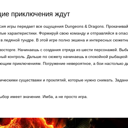
ие приключения ждут
сия игры передает все ощущения Dungeons & Dragons. Прокачивай
тые характеристики. Формируй свою команду и отправляйся в опас
 в ледяной тундре. В этой игре полно экшена и интересных сюжетн
восторге. Начинаешь с создания отряда из шести персонажей. Выб
ный контроль. Дальше по сюжету начинаешь в спокойной рыбацкой
вающим приключениям. Погружение невероятное, а бои настолько д
фическими существами и проклятий, которые нужно снимать. Задан
выбор имеет значение. Имба, а не просто игра.