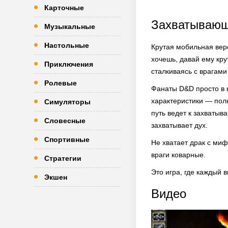
Карточные
Захватывающ
Музыкальные
Настольные
Крутая мобильная вер
хочешь, давай ему кру
Приключения
сталкиваясь с врагами
Ролевые
Фанаты D&D просто в 
характеристики — пол
Симуляторы
путь ведет к захваты
Словесные
захватывает дух.
Спортивные
Не хватает драк с ми
враги коварные.
Стратегии
Это игра, где каждый 
Экшен
Видео