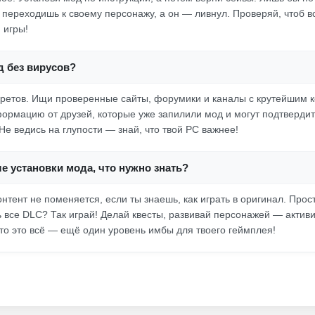
а переходишь к своему персонажу, а он — ливнул. Проверяй, чтоб в
 игры!
д без вирусов?
секретов. Ищи проверенные сайты, форумики и каналы с крутейшим 
формацию от друзей, которые уже запилили мод и могут подтвердить
Не ведись на глупости — знай, что твой PC важнее!
ле установки мода, что нужно знать?
нтент не поменяется, если ты знаешь, как играть в оригинал. Прос
ь все DLC? Так играй! Делай квесты, развивай персонажей — активи
что это всё — ещё один уровень имбы для твоего геймплея!