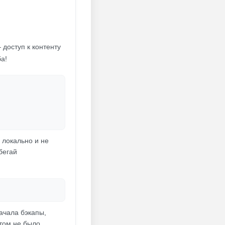
 доступ к контенту
ба!
 локально и не
бегай
ачала бэкапы,
отом не было