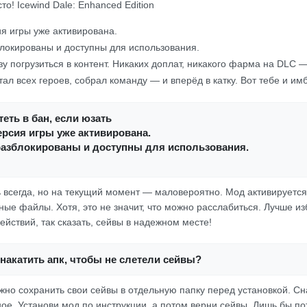
сто! Icewind Dale: Enhanced Edition
я игры уже активирована.
локированы и доступны для использования.
зу погрузиться в контент. Никаких доплат, никакого фарма на DLC —
ал всех героев, собрал команду — и вперёд в катку. Вот тебе и им
еть в бан, если юзать
рсия игры уже активирована.
разблокированы и доступны для использования.
ь всегда, но на текущий момент — маловероятно. Мод активируется
ные файлы. Хотя, это не значит, что можно расслабиться. Лучше из
йствий, так сказать, сейвы в надежном месте!
накатить апк, чтобы не слетели сейвы?
ужно сохранить свои сейвы в отдельную папку перед установкой. Сн
ное. Установи мод по инструкции, а потом верни сейвы. Лишь бы п