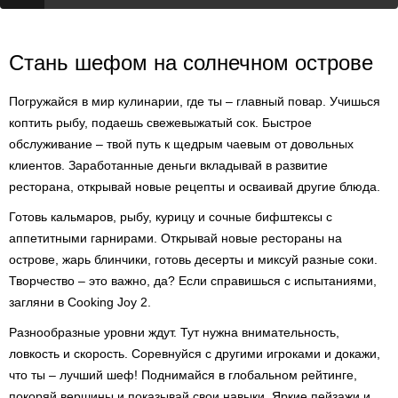
Стань шефом на солнечном острове
Погружайся в мир кулинарии, где ты – главный повар. Учишься
коптить рыбу, подаешь свежевыжатый сок. Быстрое
обслуживание – твой путь к щедрым чаевым от довольных
клиентов. Заработанные деньги вкладывай в развитие
ресторана, открывай новые рецепты и осваивай другие блюда.
Готовь кальмаров, рыбу, курицу и сочные бифштексы с
аппетитными гарнирами. Открывай новые рестораны на
острове, жарь блинчики, готовь десерты и миксуй разные соки.
Творчество – это важно, да? Если справишься с испытаниями,
загляни в Cooking Joy 2.
Разнообразные уровни ждут. Тут нужна внимательность,
ловкость и скорость. Соревнуйся с другими игроками и докажи,
что ты – лучший шеф! Поднимайся в глобальном рейтинге,
покоряй вершины и показывай свои навыки. Яркие пейзажи и