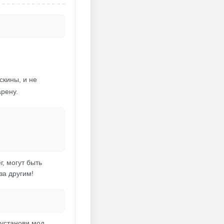
скины, и не
арену.
г, могут быть
за другим!
 установи мод