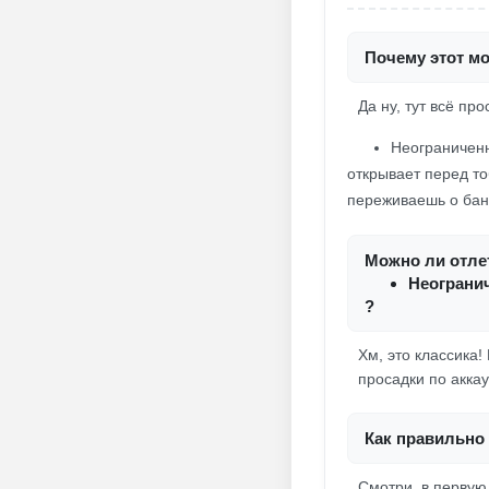
Почему этот мо
Да ну, тут всё про
Неограниченн
открывает перед то
переживаешь о банк
Можно ли отлет
Неогранич
?
Хм, это классика!
просадки по аккау
Как правильно 
Смотри, в первую 