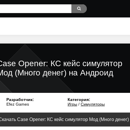
Case Opener: КС кейс симулятор
Мод (Много денег) на Андроид
Разработчик:
Категория:
Efez Games
Игры
/
Симуляторы
Скачать Case Opener: КС кейс симулятор Мод (Много денег) 