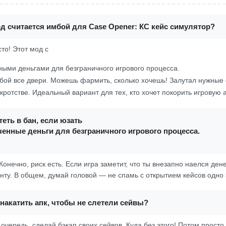
д считается имбой для Case Opener: КС кейс симулятор?
сто! Этот мод с
ыми деньгами для безграничного игрового процесса.
бой все двери. Можешь фармить, сколько хочешь! Залутал нужные 
ротстве. Идеальный вариант для тех, кто хочет покорить игровую 
еть в бан, если юзать
енные деньги для безграничного игрового процесса.
 Конечно, риск есть. Если игра заметит, что ты внезапно наелся дене
нту. В общем, думай головой — не спамь с открытием кейсов одно 
накатить апк, чтобы не слетели сейвы?
очередь, сделай бэкап своих сейвов. Куда без этого! Потом просто