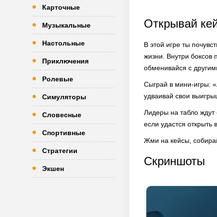
Карточные
Открывай ке
Музыкальные
Настольные
В этой игре ты почувс
жизни. Внутри боксов 
Приключения
обменивайся с другими
Ролевые
Сыграй в мини-игры: «
удваивай свои выигрыш
Симуляторы
Лидеры на табло ждут 
Словесные
если удастся открыть в
Спортивные
Жми на кейсы, собира
Стратегии
Скриншоты
Экшен