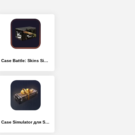
Case Battle: Skins Simulator – Idle Clicker Games
Case Simulator для Standoff 2