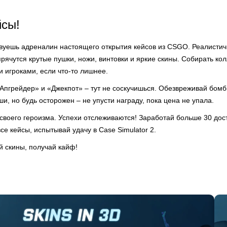
йсы!
твуешь адреналин настоящего открытия кейсов из CSGO. Реалистичн
прячутся крутые пушки, ножи, винтовки и яркие скины. Собирать ко
 игроками, если что-то лишнее.
Апгрейдер» и «Джекпот» – тут не соскучишься. Обезвреживай бомб
и, но будь осторожен – не упусти награду, пока цена не упала.
своего героизма. Успехи отслеживаются! Заработай больше 30 дост
се кейсы, испытывай удачу в Case Simulator 2.
й скины, получай кайф!