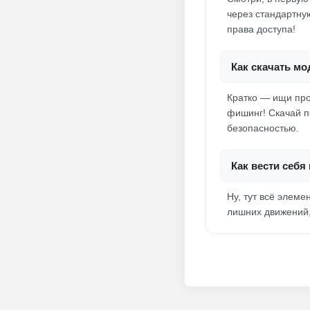
через стандартну
права доступа!
Как скачать мо
Кратко — ищи про
фишинг! Скачай п
безопасностью.
Как вести себя
Ну, тут всё элеме
лишних движений, 