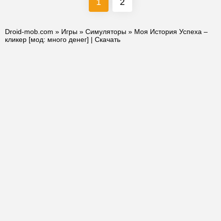
1
2
Droid-mob.com
»
Игры
»
Симуляторы
» Моя История Успеха –
кликер [мод: много денег] | Скачать