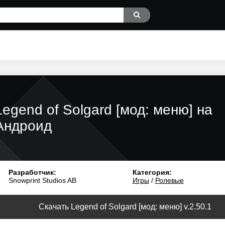
Legend of Solgard [мод: меню] на
Андроид
Разработчик:
Категория:
Snowprint Studios AB
Игры
/
Ролевые
Скачать Legend of Solgard [мод: меню] v.2.50.1