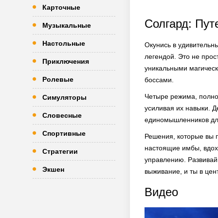
Карточные
Солгард: Пут
Музыкальные
Настольные
Окунись в удивительн
легендой. Это не прос
Приключения
уникальными магическ
Ролевые
боссами.
Четыре режима, полног
Симуляторы
усиливая их навыки. 
Словесные
единомышленников дл
Спортивные
Решения, которые вы п
настоящие имбы, вдох
Стратегии
управлению. Развивай 
Экшен
выживание, и ты в цен
Видео