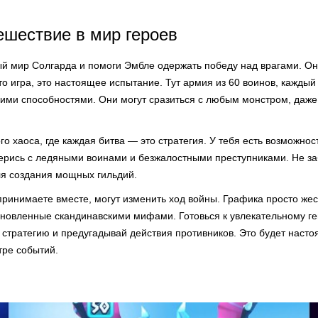
ешествие в мир героев
ый мир Солгарда и помоги Эмбле одержать победу над врагами. Он
то игра, это настоящее испытание. Тут армия из 60 воинов, каждый
ими способностями. Они могут сразиться с любым монстром, даже 
о хаоса, где каждая битва — это стратегия. У тебя есть возможнос
Дерись с ледяными воинами и безжалостными преступниками. Не за
я создания мощных гильдий.
ринимаете вместе, могут изменить ход войны. Графика просто жес
новленные скандинавскими мифами. Готовься к увлекательному г
стратегию и предугадывай действия противников. Это будет насто
тре событий.