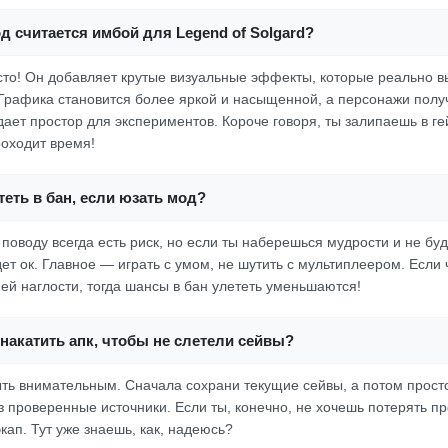
д считается имбой для Legend of Solgard?
росто! Он добавляет крутые визуальные эффекты, которые реально 
Графика становится более яркой и насыщенной, а персонажи пол
дает простор для экспериментов. Короче говоря, ты залипаешь в г
роходит время!
еть в бан, если юзать мод?
 поводу всегда есть риск, но если ты наберешься мудрости и не бу
дет ок. Главное — играть с умом, не шутить с мультиплеером. Если 
ней наглости, тогда шансы в бан улететь уменьшаются!
накатить апк, чтобы не слетели сейвы?
быть внимательным. Сначала сохрани текущие сейвы, а потом прост
з проверенные источники. Если ты, конечно, не хочешь потерять пр
кап. Тут уже знаешь, как, надеюсь?