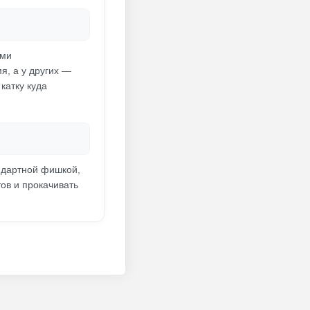
ыми
я, а у других —
катку куда
ндартной фишкой,
ов и прокачивать