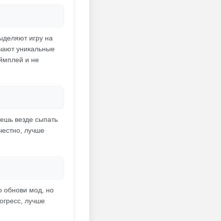
выделяют игру на
учают уникальные
еймплей и не
дешь везде сыпать
честно, лучше
о обнови мод, но
огресс, лучше