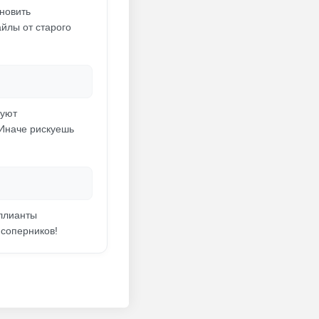
ановить
йлы от старого
руют
 Иначе рискуешь
иллианты
 соперников!