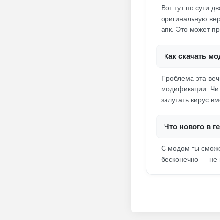
Вот тут по сути д
оригинальную вер
апк. Это может п
Как скачать мо
Проблема эта веч
модификации. Чит
залутать вирус в
Что нового в 
С модом ты сможе
бесконечно — не 