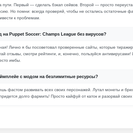
ва пути. Первый — сделать бэкап сейвов. Второй — просто переуст
сию. Но помни: всегда проверяй, чтобы не остались остаточные фа
ривести к проблемам.
д на Puppet Soccer: Champs League без вирусов?
ная! Лично я бы посоветовал проверенные сайты, которые тиражи
ай отзывы, смотри рейтинги, и, конечно, пользуйся антивирусами!
место имбы.
геймплейе с модом на безлимитные ресурсы?
шь фастом развивать всех своих персонажей. Лутал монеты и бр
придется долго фармить! Просто кайфуй от каток и разорвай своих