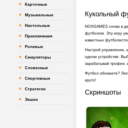
Карточные
Кукольный ф
Музыкальные
Настольные
NOXGAMES снова в дел
футболом. Эту игру у
Приключения
известных футболистов
Ролевые
Настрой управление, к
одном устройстве. Выб
Симуляторы
зарабатывай трофеи, и
Словесные
Футбол обожаете? Легк
Спортивные
круто!
Стратегии
Скриншоты
Экшен