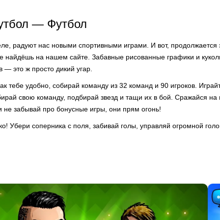
утбол — Футбол
е, радуют нас новыми спортивными играми. И вот, продолжается 
же найдёшь на нашем сайте. Забавные рисованные графики и куко
 — это ж просто дикий угар.
ак тебе удобно, собирай команду из 32 команд и 90 игроков. Играй
ирай свою команду, подбирай звезд и тащи их в бой. Сражайся на 
 не забывай про бонусные игры, они прям огонь!
о! Убери соперника с поля, забивай голы, управляй огромной голо