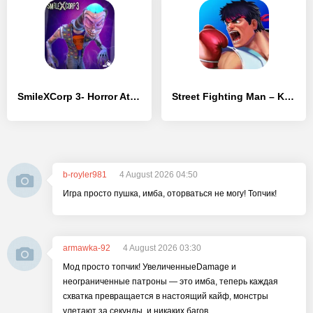
SmileXCorp 3- Horror Attack!
Street Fighting Man – Kung Fu Attack 5
b-royler981
4 August 2026 04:50
Игра просто пушка, имба, оторваться не могу! Топчик!
armawka-92
4 August 2026 03:30
Мод просто топчик! УвеличенныеDamage и
неограниченные патроны — это имба, теперь каждая
схватка превращается в настоящий кайф, монстры
улетают за секунды, и никаких багов.