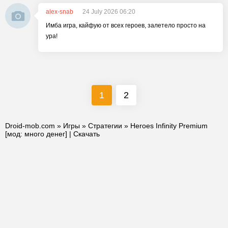
alex-snab
24 July 2026 06:20
Имба игра, кайфую от всех героев, залетело просто на
ура!
1
2
Droid-mob.com
»
Игры
»
Стратегии
» Heroes Infinity Premium
[мод: много денег] | Скачать