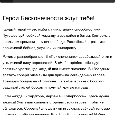
Герои Бесконечности ждут тебя!
Каждый герой — это имба с уникальными способностями.
Путешествуй, собирай команду и врывайся в битвы. Контроль в
реальном времени — ключ к победе. Разработай стратегию,
прокачивай бойцов, улучшай их экипировку.
Режимы разнообразные. В «Приключениях» зарабатывай очки и
увеличивай силу персонажей. В «Небоскрёбе» тебя ждут
сложные уровни, где каждый шаг имеет значение. В «Звёздных
вратах» собери элементы для призыва легендарных героев.
Тренируй бойцов на «Полигоне», а в «Вечеринке с боссом»
раздавай люлей боссам и получай крутые награды.
Если жаждешь хардкора, дерзай в «Супербоссе». Здесь нужна
тактика! Учитывай сильные стороны своих героев, чтобы не
облажаться. Соревнуйся с другими игроками, забирай топовые
позиции в таблице лидеров. Бои 5 на 5 — это жестко! Найди