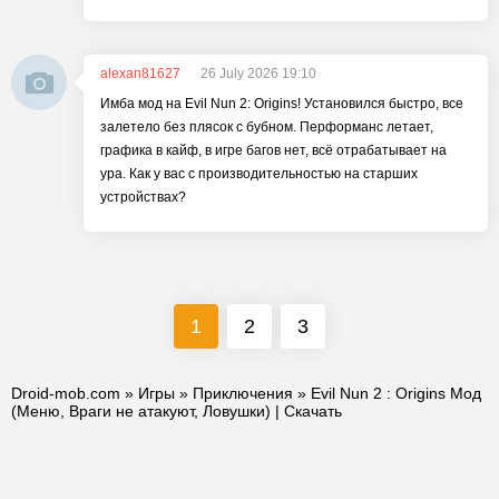
alexan81627
26 July 2026 19:10
Имба мод на Evil Nun 2: Origins! Установился быстро, все
залетело без плясок с бубном. Перформанс летает,
графика в кайф, в игре багов нет, всё отрабатывает на
ура. Как у вас с производительностью на старших
устройствах?
1
2
3
Droid-mob.com
»
Игры
»
Приключения
» Evil Nun 2 : Origins Мод
(Меню, Враги не атакуют, Ловушки) | Скачать