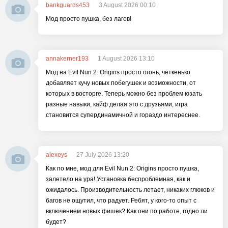
bankguards453
3 August 2026 00:10
Мод просто пушка, без лагов!
annakerner193
1 August 2026 13:10
Мод на Evil Nun 2: Origins просто огонь, чёткенько
добавляет кучу новых побегушек и возможности, от
которых в восторге. Теперь можно без проблем юзать
разные навыки, кайф делая это с друзьями, игра
становится супердинамичной и гораздо интереснее.
alexeys
27 July 2026 13:20
Как по мне, мод для Evil Nun 2: Origins просто пушка,
залетело на ура! Установка беспроблемная, как и
ожидалось. Производительность летает, никаких глюков и
багов не ощутил, что радует. Ребят, у кого-то опыт с
включением новых фишек? Как они по работе, годно ли
будет?