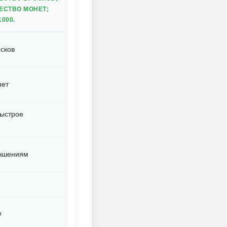
ЕСТВО МОНЕТ;
000.
сков
нет
быстрое
учшениям
е