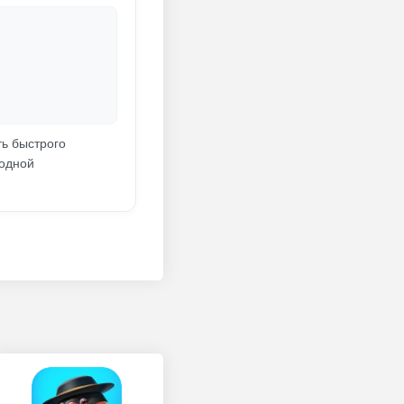
ть быстрого
 одной