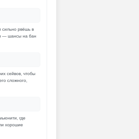
м сильно рвёшь в
я — шансы на бан
оих сейвов, чтобы
его сложного,
мьюнити, где
ыли хорошие