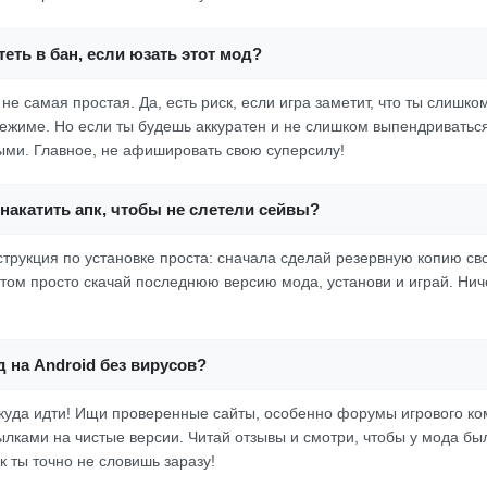
еть в бан, если юзать этот мод?
не самая простая. Да, есть риск, если игра заметит, что ты слишко
ежиме. Но если ты будешь аккуратен и не слишком выпендриватьс
ми. Главное, не афишировать свою суперсилу!
накатить апк, чтобы не слетели сейвы?
струкция по установке проста: сначала сделай резервную копию св
отом просто скачай последнюю версию мода, установи и играй. Нич
д на Android без вирусов?
 куда идти! Ищи проверенные сайты, особенно форумы игрового ко
ылками на чистые версии. Читай отзывы и смотри, чтобы у мода б
к ты точно не словишь заразу!