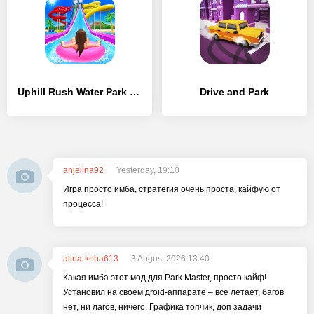
Uphill Rush Water Park Racing
Drive and Park
anjelina92
Yesterday, 19:10
Игра просто имба, стратегия очень проста, кайфую от
процесса!
alina-keba613
3 August 2026 13:40
Какая имба этот мод для Park Master, просто кайф!
Установил на своём дroid-аппарате – всё летает, багов
нет, ни лагов, ничего. Графика топчик, доп задачи