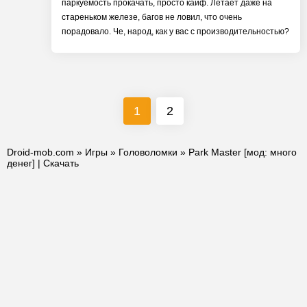
паркуемость прокачать, просто кайф. Летает даже на
стареньком железе, багов не ловил, что очень
порадовало. Че, народ, как у вас с производительностью?
1
2
Droid-mob.com
»
Игры
»
Головоломки
» Park Master [мод: много
денег] | Скачать