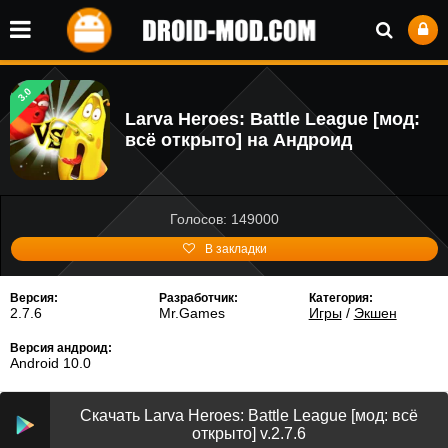
3.0
Larva Heroes: Battle League [мод:
всё открыто] на Андроид
Голосов: 149000
В закладки
Версия:
Разработчик:
Категория:
2.7.6
Mr.Games
Игры
/
Экшен
Версия андроид:
Android 10.0
Скачать Larva Heroes: Battle League [мод: всё
открыто] v.2.7.6