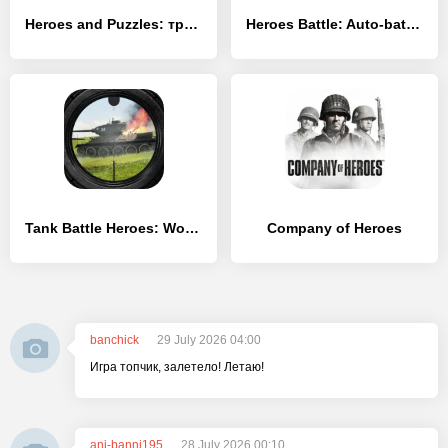
Heroes and Puzzles: три в ряд РПГ
Heroes Battle: Auto-battler RPG
Tank Battle Heroes: World War
Company of Heroes
banchick
29 July 2026 04:00
Игра топчик, залетело! Летаю!
ani-banni195
28 July 2026 00:10