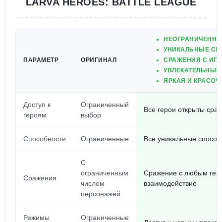
LARVA HEROES: BATTLE LEAGUE
НЕОГРАНИЧЕННЫ
УНИКАЛЬНЫЕ СП
ПАРАМЕТР
ОРИГИНАЛ
СРАЖЕНИЯ С ИГР
УВЛЕКАТЕЛЬНЫЕ
ЯРКАЯ И КРАСОЧ
Доступ к
Ограниченный
Все герои открыты сраз
героям
выбор
Способности
Ограниченные
Все уникальные способ
С
ограниченным
Сражение с любым геро
Сражения
числом
взаимодействие
персонажей
Режимы
Ограниченные