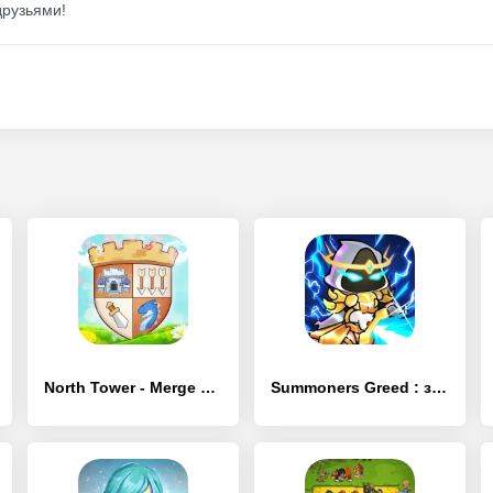
друзьями!
North Tower - Merge TD Defense
Summoners Greed : защита башен