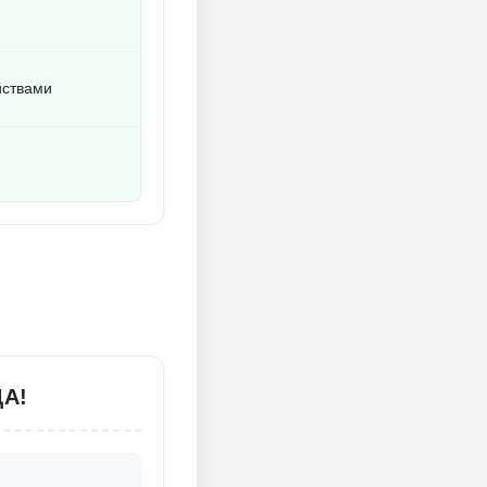
йствами
ДА!