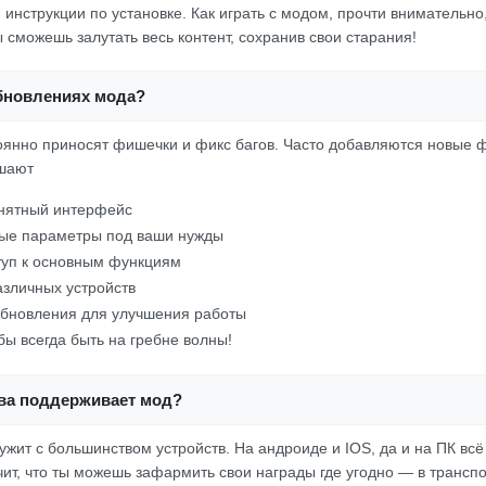
инструкции по установке. Как играть с модом, прочти внимательно
ы сможешь залутать весь контент, сохранив свои старания!
обновлениях мода?
янно приносят фишечки и фикс багов. Часто добавляются новые ф
шают
онятный интерфейс
ые параметры под ваши нужды
туп к основным функциям
зличных устройств
обновления для улучшения работы
обы всегда быть на гребне волны!
тва поддерживает мод?
ужит с большинством устройств. На андроиде и IOS, да и на ПК всё
чит, что ты можешь зафармить свои награды где угодно — в трансп