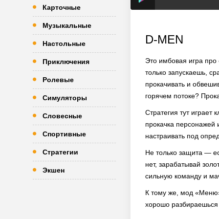
Карточные
Музыкальные
D-MEN
Настольные
Это имбовая игра про 
Приключения
только запускаешь, ср
Ролевые
прокачивать и обвешив
горячем потоке? Прока
Симуляторы
Стратегия тут играет 
Словесные
прокачка персонажей 
Спортивные
настраивать под опред
Стратегии
Не только защита — ес
нет, зарабатывай золо
Экшен
сильную команду и мач
К тому же, мод «Меню
хорошо разбираешься 