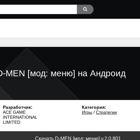
D-MEN [мод: меню] на Андроид
Разработчик:
Категория:
ACE GAME
Игры
/
Стратегии
INTERNATIONAL
LIMITED
Скачать D-MEN [мод: меню] v.2.0.801