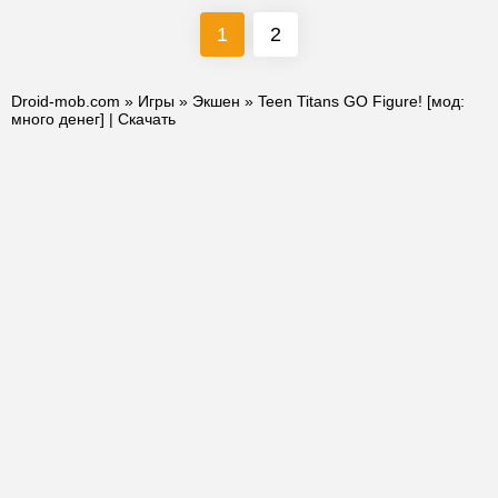
1
2
Droid-mob.com
»
Игры
»
Экшен
» Teen Titans GO Figure! [мод:
много денег] | Скачать