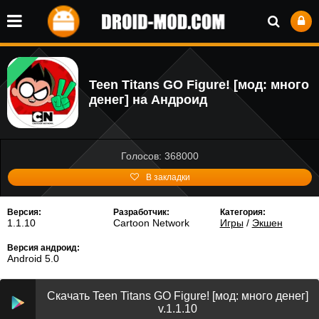
Teen Titans GO Figure! [мод: много
денег] на Андроид
Голосов: 368000
В закладки
Версия:
Разработчик:
Категория:
1.1.10
Cartoon Network
Игры
/
Экшен
Версия андроид:
Android 5.0
Скачать Teen Titans GO Figure! [мод: много денег]
v.1.1.10