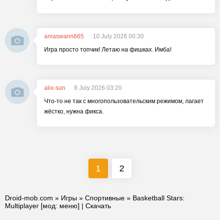
aniaswann665
10 July 2026 00:30
Игра просто топчик! Летаю на фишках. Имба!
alix-sun
8 July 2026 03:20
Что-то не так с многопользовательским режимом, лагает
жёстко, нужна фикса.
1
2
Droid-mob.com
»
Игры
»
Спортивные
» Basketball Stars:
Multiplayer [мод: меню] | Скачать