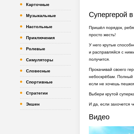
Карточные
Супергерой в
Музыкальные
Настольные
Пришёл порядок, ребя
просто жесть!
Приключения
У него крутые способ
Ролевые
и расправляйся с ними
получится.
Симуляторы
Прокачивай своего гер
Словесные
небоскрёбам. Полный к
Спортивные
если не хочешь пешком
Стратегии
Выбери крутой суперка
Экшен
И да, если захочется 
Видео