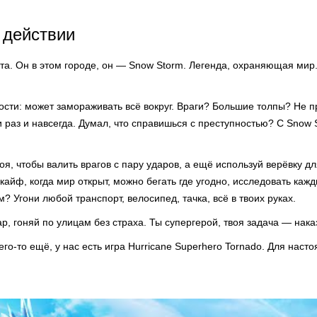
 действии
та. Он в этом городе, он — Snow Storm. Легенда, охраняющая мир
ности: может замораживать всё вокруг. Враги? Большие толпы? Не 
 раз и навсегда. Думал, что справишься с преступностью? С Snow S
оя, чтобы валить врагов с пару ударов, а ещё используй верёвку д
айф, когда мир открыт, можно бегать где угодно, исследовать кажд
? Угони любой транспорт, велосипед, тачка, всё в твоих руках.
р, гоняй по улицам без страха. Ты супергерой, твоя задача — нака
чего-то ещё, у нас есть игра Hurricane Superhero Tornado. Для наст