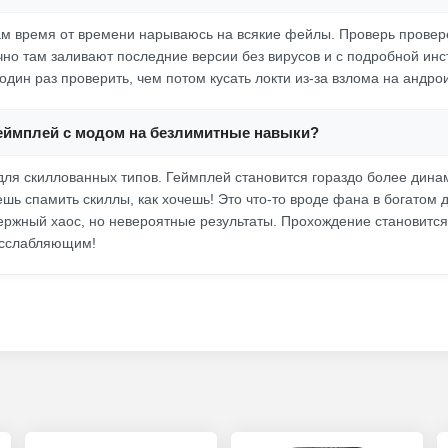
ам время от времени нарываюсь на всякие фейлы. Проверь прове
но там заливают последние версии без вирусов и с подробной инс
один раз проверить, чем потом кусать локти из-за взлома на андро
геймплей с модом на безлимитные навыки?
ля скиллованных типов. Геймплей становится гораздо более дин
шь спамить скиллы, как хочешь! Это что-то вроде фана в богатом
ержный хаос, но невероятные результаты. Прохождение становится
асслабляющим!