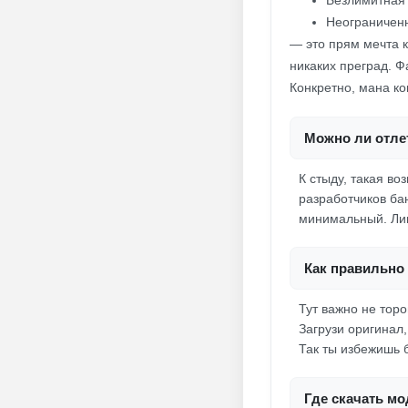
Безлимитная
Неограничен
— это прям мечта 
никаких преград. 
Конкретно, мана ко
Можно ли отле
К стыду, такая в
разработчиков бан
минимальный. Лиш
Как правильно 
Тут важно не тор
Загрузи оригинал
Так ты избежишь 
Где скачать мо