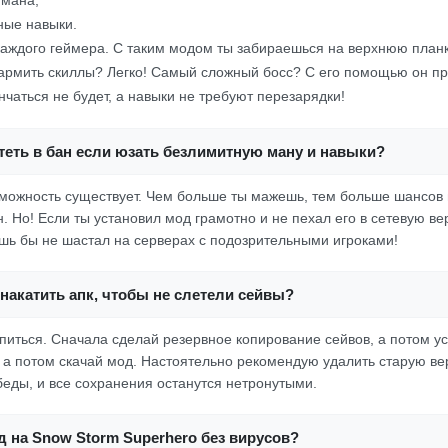
 мана;
ные навыки.
каждого геймера. С таким модом ты забираешься на верхнюю планк
Фармить скиллы? Легко! Самый сложный босс? С его помощью он пр
нчаться не будет, а навыки не требуют перезарядки!
теть в бан если юзать безлимитную ману и навыки?
озможность существует. Чем больше ты мажешь, тем больше шансов 
. Но! Если ты установил мод грамотно и не пехал его в сетевую в
ь бы не шастал на серверах с подозрительными игроками!
накатить апк, чтобы не слетели сейвы?
опиться. Сначала сделай резервное копирование сейвов, а потом у
, а потом скачай мод. Настоятельно рекомендую удалить старую ве
беды, и все сохранения останутся нетронутыми.
д на Snow Storm Superhero без вирусов?