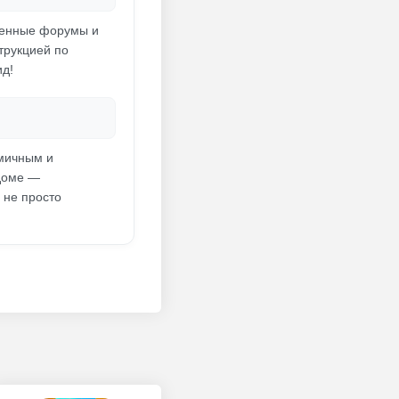
ренные форумы и
трукцией по
ид!
амичным и
 доме —
 не просто