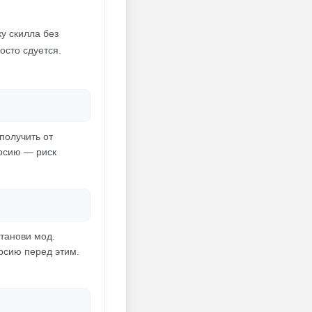
у скилла без
осто сдуется.
получить от
ерсию — риск
станови мод.
рсию перед этим.