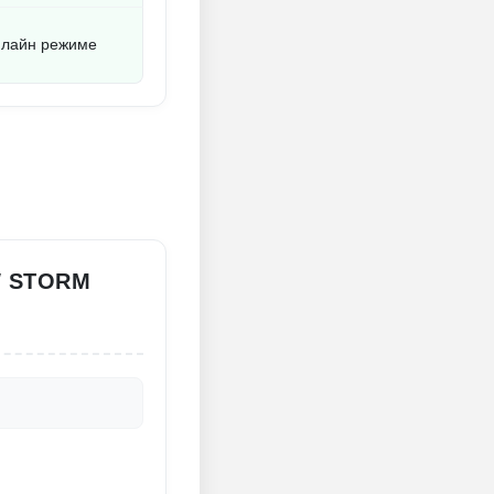
флайн режиме
W STORM