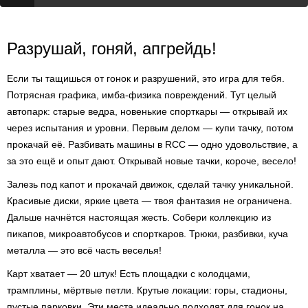
Разрушай, гоняй, апгрейдь!
Если ты тащишься от гонок и разрушений, это игра для тебя.
Потрясная графика, имба-физика повреждений. Тут целый
автопарк: старые ведра, новенькие спорткары — открывай их
через испытания и уровни. Первым делом — купи тачку, потом
прокачай её. Разбивать машины в RCC — одно удовольствие, а
за это ещё и опыт дают. Открывай новые тачки, короче, весело!
Залезь под капот и прокачай движок, сделай тачку уникальной.
Красивые диски, яркие цвета — твоя фантазия не ограничена.
Дальше начнётся настоящая жесть. Собери коллекцию из
пикапов, микроавтобусов и спорткаров. Трюки, разбивки, куча
металла — это всё часть веселья!
Карт хватает — 20 штук! Есть площадки с колодцами,
трамплины, мёртвые петли. Крутые локации: горы, стадионы,
пустые парковки. Эти места идеально подходят для гонок на