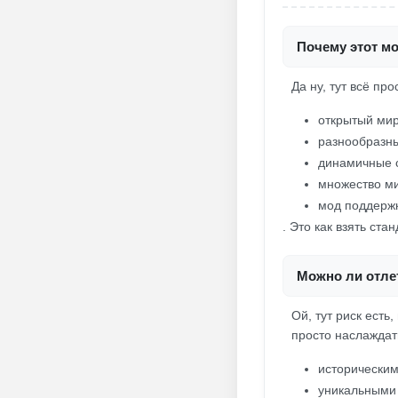
Почему этот мо
Да ну, тут всё пр
открытый мир
разнообразн
динамичные 
множество ми
мод поддерж
. Это как взять ст
Можно ли отлет
Ой, тут риск есть
просто наслаждат
исторически
уникальными