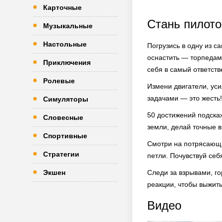
Карточные
Стань пилото
Музыкальные
Настольные
Погрузись в одну из с
оснастить — торпедам
Приключения
себя в самый ответст
Ролевые
Измени двигатели, ус
задачами — это жесть!
Симуляторы
50 достижений подскаж
Словесные
земли, делай точные 
Спортивные
Смотри на потрясающи
Стратегии
петли. Почувствуй се
Экшен
Следи за взрывами, г
реакции, чтобы выжить
Видео