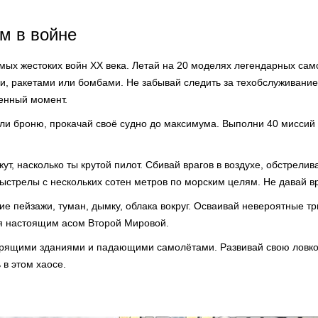
м в войне
амых жестоких войн XX века. Летай на 20 моделях легендарных само
и, ракетами или бомбами. Не забывай следить за техобслуживание
венный момент.
или броню, прокачай своё судно до максимума. Выполни 40 миссий
ут, насколько ты крутой пилот. Сбивай врагов в воздухе, обстрели
выстрелы с нескольких сотен метров по морским целям. Не давай в
е пейзажи, туман, дымку, облака вокруг. Осваивай невероятные т
бя настоящим асом Второй Мировой.
орящими зданиями и падающими самолётами. Развивай свою ловкос
 в этом хаосе.