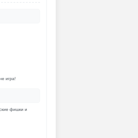
не игра!
рские фишки и