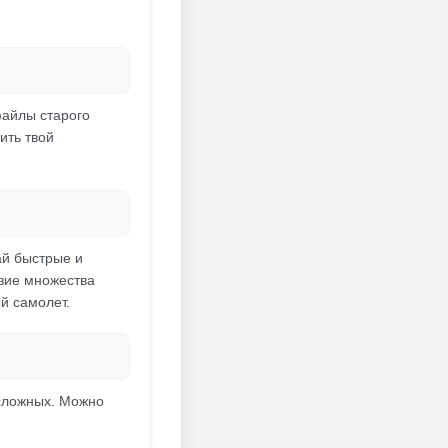
файлы старого
ить твой
ай быстрые и
зие множества
й самолет.
 сложных. Можно