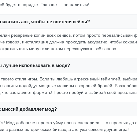
 всё будет в порядке. Главное — не палиться!
накатить апк, чтобы не слетели сейвы?
делай резервные копии всех сейвов, потом просто перезаписывай 
че говоря, инсталляция должна проходить аккуратно, чтобы сохран
отратить пять минут или потом перезапускать всё заново.
ы лучше использовать в моде?
от твоего стиля игры. Если ты любишь агрессивный геймплей, выбир
я защиты подойдут мощные машины с хорошей бронёй. Разнообра
, что заставляет фармить! Просто пробуй и выбирай свой идеальны
 миссий добавляет мод?
жёт! Мод добавляет просто уйму новых сценариев — от простых до
ми в разных исторических битвах, а это уже совсем другая игра!