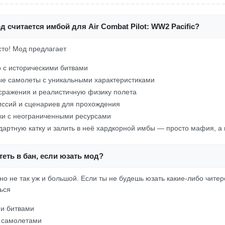
д считается имбой для Air Combat Pilot: WW2 Pacific?
осто! Мод предлагает
 с историческими битвами
ые самолеты с уникальными характеристиками
сражения и реалистичную физику полета
ссий и сценариев для прохождения
ки с неограниченными ресурсами
андартную катку и залить в неё хардкорной имбы — просто мафия, а 
еть в бан, если юзать мод?
, но не так уж и большой. Если ты не будешь юзать какие-либо чите
ься
ми битвами
 самолетами