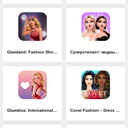
Glamland: Fashion Show, Dress Up Competition Game
Суперстилист: модный образ
Glamdiva: International Fashion Stylist Dressup
Covet Fashion – Dress Up Game