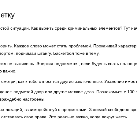
етку
остой ситуации. Как выжить среди криминальных элементов? Тут н
орить. Каждое слово может стать проблемой. Прокачивай характер
портом, поднимай штангу. Баскетбол тоже в тему.
 сил не выживешь. Энергия поднимется, если будешь спать полноце
о важно.
 смотри, как к тебе относятся другие заключенные. Уважение имеет
денег: подметай двор или другие мелкие дела. Познакомься с 100
 враждебно настроены.
ых локаций, взаимодействуй с предметами. Занимай свободное вр
отстаивать свои права. Это реально важно, когда вокруг жесть.