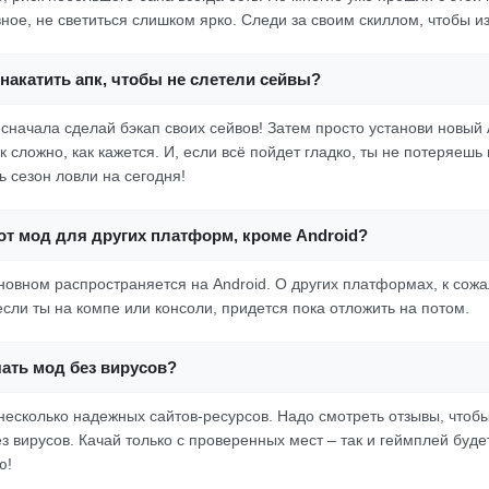
ное, не светиться слишком ярко. Следи за своим скиллом, чтобы и
накатить апк, чтобы не слетели сейвы?
о сначала сделай бэкап своих сейвов! Затем просто установи новый
ак сложно, как кажется. И, если всё пойдет гладко, ты не потеряешь 
ь сезон ловли на сегодня!
от мод для других платформ, кроме Android?
сновном распространяется на Android. О других платформах, к сож
если ты на компе или консоли, придется пока отложить на потом.
ать мод без вирусов?
 несколько надежных сайтов-ресурсов. Надо смотреть отзывы, чтобы
 вирусов. Качай только с проверенных мест – так и геймплей буде
ю!