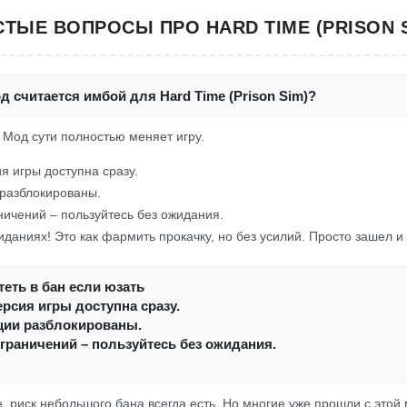
СТЫЕ ВОПРОСЫ ПРО HARD TIME (PRISON S
д считается имбой для Hard Time (Prison Sim)?
! Мод сути полностью меняет игру.
я игры доступна сразу.
разблокированы.
ничений – пользуйтесь без ожидания.
иданиях! Это как фармить прокачку, но без усилий. Просто зашел и 
еть в бан если юзать
рсия игры доступна сразу.
ции разблокированы.
граничений – пользуйтесь без ожидания.
е, риск небольшого бана всегда есть. Но многие уже прошли с это