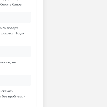
збежать банов!
 APK поверх
прогресс. Тогда
алению, не
 скачать
т без проблем, и