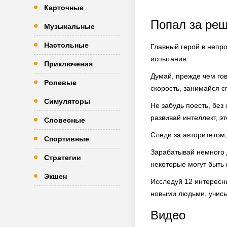
Карточные
Попал за реш
Музыкальные
Настольные
Главный герой в непр
испытания.
Приключения
Думай, прежде чем гов
Ролевые
скорость, занимайся с
Симуляторы
Не забудь поесть, без
развивай интеллект, эт
Словесные
Следи за авторитетом,
Спортивные
Зарабатывай немного 
Стратегии
некоторые могут быть
Экшен
Исследуй 12 интересн
новыми людьми, учись 
Видео