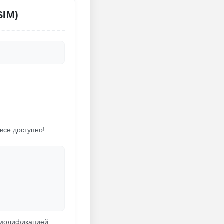
IM)
все доступно!
й модификацией