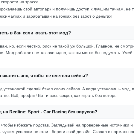
скорости на трассе.
прокачаешь свой автопарк и получишь доступ к лучшим тачкам, не 
ксималках и зарабатывай на гонках без забот о деньгах!
еть в бан если юзать этот мод?
ван, но, если честно, риск не такой уж большой. Главное, не смотр
е. Мод работает не так очевидно, как вы могли бы подумать. Умей 
накатить апк, чтобы не слетели сейвы?
 установкой сделай бэкап своих сейвов. А когда установишь мод, п
тно. Всё, профит! Вот и весь секрет, как играть без потерь.
 на Redline: Sport - Car Racing без вирусов?
, чтобы избежать подстав. Заглядывай на проверенные источники и 
ь чужим успехам не стоит, береги свой девайс. Скачал с нормально