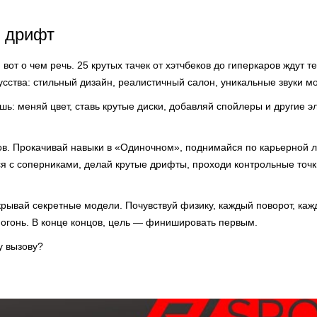
в дрифт
 вот о чем речь. 25 крутых тачек от хэтчбеков до гиперкаров ждут 
сства: стильный дизайн, реалистичный салон, уникальные звуки м
шь: меняй цвет, ставь крутые диски, добавляй спойлеры и другие э
ов. Прокачивай навыки в «Одиночном», поднимайся по карьерной л
я с соперниками, делай крутые дрифты, проходи контрольные точк
рывай секретные модели. Почувствуй физику, каждый поворот, кажд
 огонь. В конце концов, цель — финишировать первым.
у вызову?