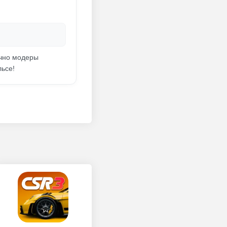
ычно модеры
льсе!