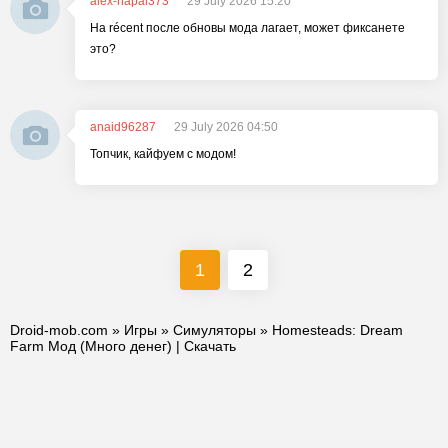
alex-napal373
29 July 2026 15:20
На récent после обновы мода лагает, может фиксанете
это?
anaid96287
29 July 2026 04:50
Топчик, кайфуем с модом!
1
2
Droid-mob.com
»
Игры
»
Симуляторы
» Homesteads: Dream
Farm Мод (Много денег) | Скачать