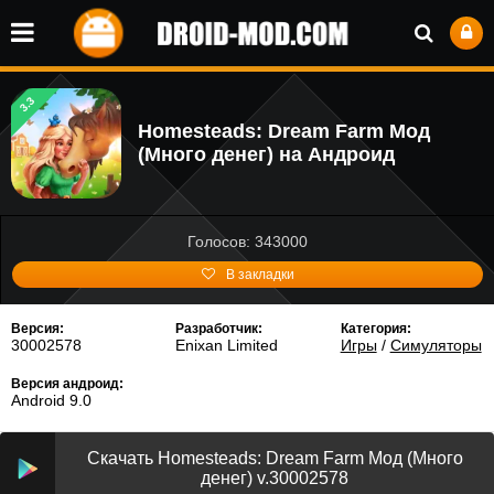
3.3
Homesteads: Dream Farm Мод
(Много денег) на Андроид
Голосов: 343000
В закладки
Версия:
Разработчик:
Категория:
30002578
Enixan Limited
Игры
/
Симуляторы
Версия андроид:
Android 9.0
Скачать Homesteads: Dream Farm Мод (Много
денег) v.30002578