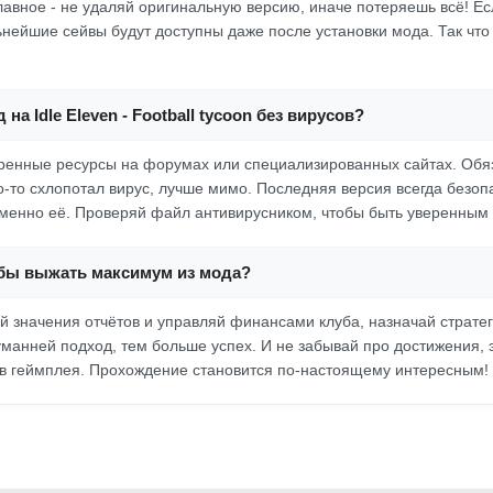
Главное - не удаляй оригинальную версию, иначе потеряешь всё! Ес
ьнейшие сейвы будут доступны даже после установки мода. Так что 
 на Idle Eleven - Football tycoon без вирусов?
ренные ресурсы на форумах или специализированных сайтах. Обя
о-то схлопотал вирус, лучше мимо. Последняя версия всегда безоп
именно её. Проверяй файл антивирусником, чтобы быть уверенным
обы выжать максимум из мода?
уй значения отчётов и управляй финансами клуба, назначай страте
манней подход, тем больше успех. И не забывай про достижения, э
в геймплея. Прохождение становится по-настоящему интересным!