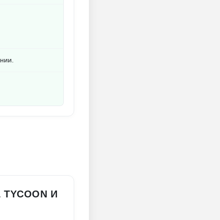
нии.
L TYCOON И