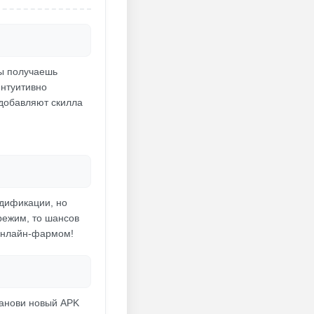
ты получаешь
интуитивно
 добавляют скилла
одификации, но
режим, то шансов
 онлайн-фармом!
танови новый APK