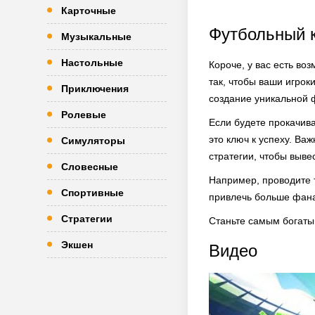
Карточные
Футбольный к
Музыкальные
Настольные
Короче, у вас есть во
так, чтобы ваши игрок
Приключения
создание уникальной
Ролевые
Если будете прокачива
это ключ к успеху. Ва
Симуляторы
стратегии, чтобы выве
Словесные
Например, проводите т
Спортивные
привлечь больше фанат
Стратегии
Станьте самым богатым
Экшен
Видео