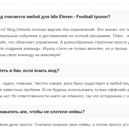
 считается имбой для Idle Eleven - Football tycoon?
осто! Мод Unlocks полную версию без ограничений. Это значит, что 
никальным событиям и достижениям по полной программе. Плюс - 
йс, что облегчает управление. А разнообразные стратегии просто
ля создания команды. Играть стало не только веселее, но и проще.
ешь свою команду на максимум!
еть в бан, если юзать мод?
с, ладно, отвечаю. Честно говоря, риск бана существует в любой м
не известных проблем. Если будешь использовать только оффлайн 
и нет. Но ответственности никто не отменял, так что осторожнее с
накатить апк, чтобы не слетели сейвы?
амом деле просто. Сначала сохрани свои сейвы, а потом просто ус