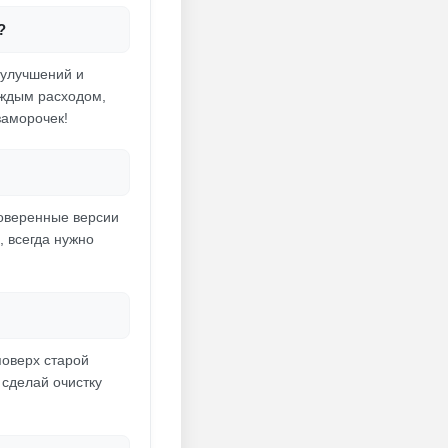
?
 улучшений и
аждым расходом,
заморочек!
роверенные версии
, всегда нужно
поверх старой
 сделай очистку