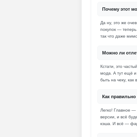
Почему этот м
Да ну, это же оч
покупок — теперь
так что даже мим
Можно ли отлет
Кстати, это част
мода. А тут ещё 
быть на чеку, как 
Как правильно 
Легко! Главное —
версии, и всё буд
кэша. И всё — фа