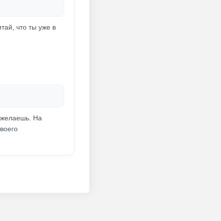
ай, что ты уже в
ожелаешь. На
воего