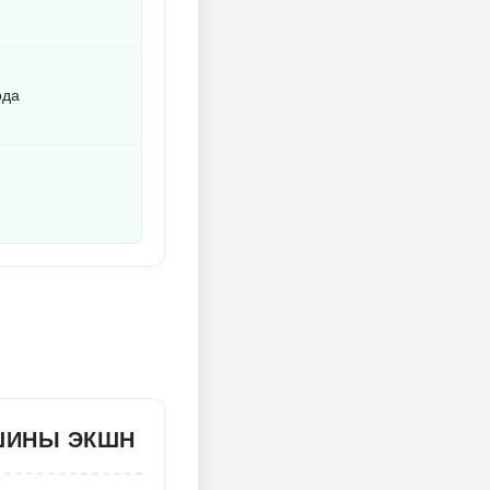
ода
АШИНЫ ЭКШН