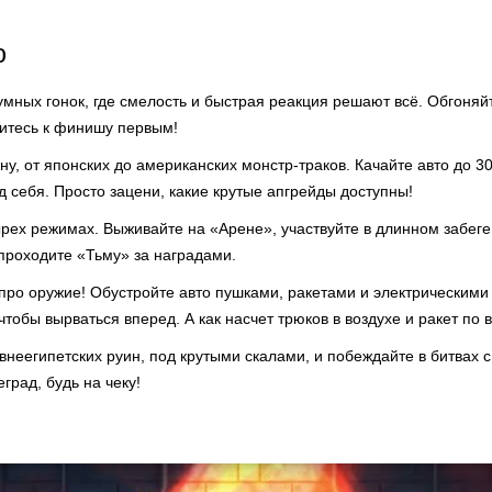
ю
умных гонок, где смелость и быстрая реакция решают всё. Обгоняй
митесь к финишу первым!
, от японских до американских монстр-траков. Качайте авто до 30
д себя. Просто зацени, какие крутые апгрейды доступны!
ырех режимах. Выживайте на «Арене», участвуйте в длинном забег
проходите «Тьму» за наградами.
про оружие! Обустройте авто пушками, ракетами и электрическими
чтобы вырваться вперед. А как насчет трюков в воздухе и ракет по 
неегипетских руин, под крутыми скалами, и побеждайте в битвах с
рад, будь на чеку!