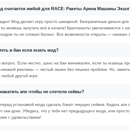
од считается имбой для RACE: Ракеты Арена Машины Экшн
евидно! Мод делает игру просто шикарной. Безграничные деньги для
 ты можешь залутать всё в начале! Бриллианты увеличиваются с к
оходом ты не сломал баланс. Все возможности открыты — никаких 
еть в бан если юзать мод?
ый вопрос. Если честно, шанс на бан минимален, если ты юзаешь п
и никакой рекламы — чистый экшен без лишних проблем. Но, заметь
в любой другой игре.
накатить апк чтобы не слетели сейвы?
 перед установкой мода сделать бэкап текущих сейвов. Кидать апк 
ет оки-доки. Убедись, что у тебя нет предыдущего мода, или просто
рми с удовольствием!