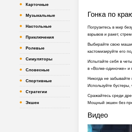
Карточные
Гонка по кра
Музыкальные
Настольные
Погрузитесь в мир без
взрывов и ракет, стре
Приключения
Выбирайте свою машину
Ролевые
кастомизируйте его по
Симуляторы
Испытайте себя в чет
в «Волке-одиночке» и 
Словесные
Никогда не забывайте 
Спортивные
Используйте бустеры, 
Стратегии
Сражайтесь среди древ
Экшен
Мощный экшен без прег
Видео