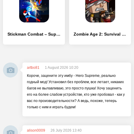
Stickman Combat – Superhero
Zombie Age 2: Survival Rules
artbo81
1 August 2026 10:20
Короче, зацените эту имбу - Hero Supreme, реально
годный мод! Установил без проблем, все летает, никаких
багов не вылавливаю, это просто пушка! Хочу заценить
его на более слабом устройстве, кто уже пробовал - как у
вас по производительности? А ведь, похоже, теперь
только с ним и играть будем!
alison0009
26 July 2026 13:40