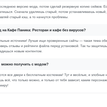
оследнюю версию мода, потом сделай резервную копию сейвов. Ес
ткатишься. Сначала удаляешь старый, потом устанавливаешь новый, 
авляй старый кэш, а то начнутся проблемы.
д на Кафе Паника: Ресторан и кафе без вирусов?
льные источники! Лучше ищи проверенные сайты — такая тема об
оверь отзывы и рейтинги файла перед установкой. Так ты защитишь
адишься новым контентом.
 можно получить с модом?
тся все двери к бесплатным костюмам! Тут и весёлые, и злобные
шь всё, что только можно, и только от тебя зависит, каким персона
миру!