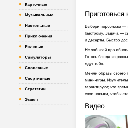
Карточные
Приготовься 
Музыкальные
Настольные
Выбери персонажа — па
быстрому. Задача — сд
Приключения
и десерты. Быстро до
Ролевые
Не забывай про обнов
Готовь блюда из разны
Симуляторы
ждут тебя.
Словесные
Меняй образы своего г
Спортивные
мини-игры. Изумитель
гарантируют, что врем
Стратегии
свои навыки, чтобы с
Экшен
Видео