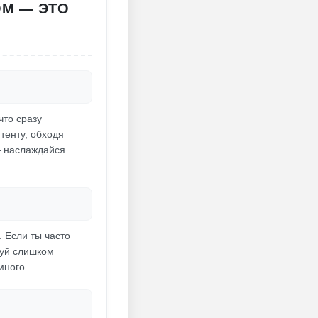
ОМ — ЭТО
что сразу
тенту, обходя
— наслаждайся
 Если ты часто
куй слишком
много.