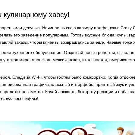
к кулинарному хаосу!
рень или девушка. Начинаешь свою карьеру в кафе, как в Crazy C
елать это заведение популярным. Готовь вкусные блюда: супы, гар
ставляй заказы, чтобы клиенты возвращались за еще. Чаевые тоже 
ление кухонного оборудования. Открывай новые рецепты, выполня
х уголков мира: японская, мексиканская, итальянская, американск
ероя. Следи за Wi-Fi, чтобы гостям было комфортно. Когда отдохн
ная рисованная графика, классный интерфейс, приятный звук и ув
я пролетит незаметно. Качай ловкость, быстроту реакции и наблюд
тать лучшим шефом!