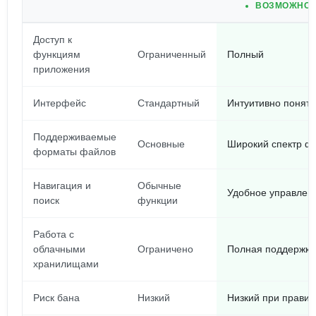
ВОЗМОЖНОС
Доступ к
функциям
Ограниченный
Полный
приложения
Интерфейс
Стандартный
Интуитивно понят
Поддерживаемые
Основные
Широкий спектр ф
форматы файлов
Навигация и
Обычные
Удобное управлени
поиск
функции
Работа с
облачными
Ограничено
Полная поддержка
хранилищами
Риск бана
Низкий
Низкий при прави