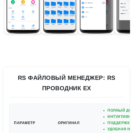
RS ФАЙЛОВЫЙ МЕНЕДЖЕР: RS
ПРОВОДНИК EX
ПОЛНЫЙ ДО
ИНТУИТИВН
ПАРАМЕТР
ОРИГИНАЛ
ПОДДЕРЖКА
УДОБНАЯ НА