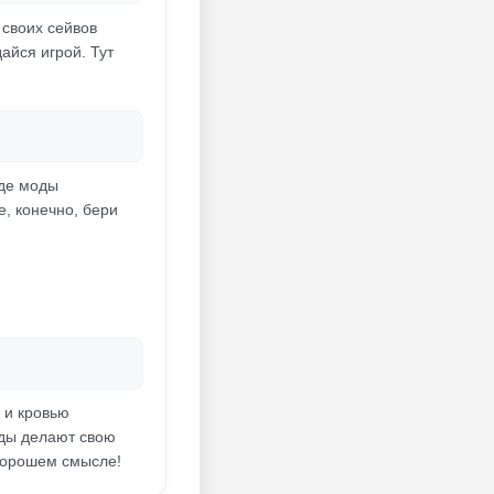
 своих сейвов
айся игрой. Тут
где моды
е, конечно, бери
 и кровью
йды делают свою
 хорошем смысле!