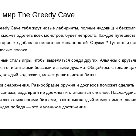
 мир The Greedy Cave
eedy Cave тебя ждут новые лабиринты, полные чудовищ и беском
 сможет одолеть всех монстров, будет непросто. Каждое путешеств
 roguelike добавляет много неожиданностей. Оружие? Тут есть и ос
еские посохи.
ный стиль игры, чтобы выделяться среди других. Альянсы с друзья
ься с гигантскими боссами и злыми духами. Общайтесь с товарища
ку, каждый ход важен, может решить исход битвы.
тов снаряжения. Разнообразие оружия и доспехов поможет сделать
рсонажа, ведь враги не дремлют и становятся сильнее. Наслаждай
и захватывающими битвами, в которых каждый момент имеет значе
аждая победа — это маленькое достижение.