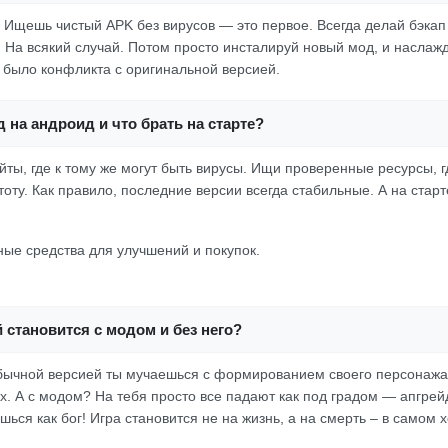
! Ищешь чистый APK без вирусов — это первое. Всегда делай бэкап
. На всякий случай. Потом просто инсталируй новый мод, и наслажд
е было конфликта с оригинальной версией.
д на андроид и что брать на старте?
йты, где к тому же могут быть вирусы. Ищи проверенные ресурсы, 
оту. Как правило, последние версии всегда стабильные. А на старт
ые средства для улучшений и покупок.
 становится с модом и без него?
бычной версией ты мучаешься с формированием своего персонажа
х. А с модом? На тебя просто все падают как под градом — апгре
ешься как бог! Игра становится не на жизнь, а на смерть – в самом