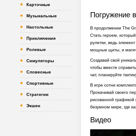
Карточные
Погружение в
Музыкальные
Настольные
В продолжении The Gr
Стать героем, который
Приключения
рулетки, ведь элемент
Ролевые
мощные щиты, и магич
Создавай свой уникаль
Симуляторы
чтобы вместе справит
Словесные
чат, планируйте такти
Спортивные
В игре сотни комплек
Прокачивай своего пе
Стратегии
рисованной графикой 
Экшен
безумном мире, где к
Видео