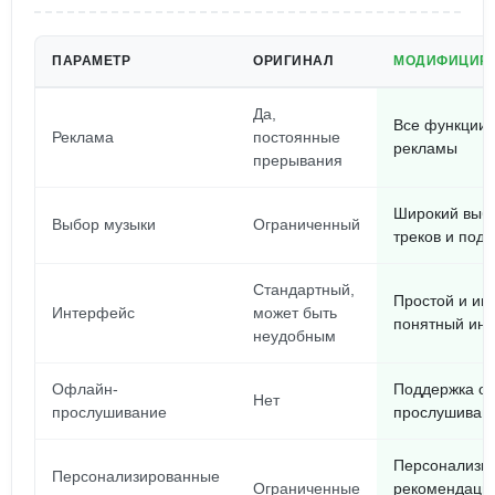
ПАРАМЕТР
ОРИГИНАЛ
МОДИФИЦИРО
Да,
Все функции 
Реклама
постоянные
рекламы
прерывания
Широкий выб
Выбор музыки
Ограниченный
треков и подк
Стандартный,
Простой и ин
Интерфейс
может быть
понятный ин
неудобным
Офлайн-
Поддержка о
Нет
прослушивание
прослушиван
Персонализи
Персонализированные
Ограниченные
рекомендации