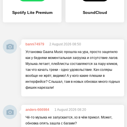
Spotify Lite Premium
SoundCloud
banni74979
2 August 2026 08:50
Установка Gaana Music прошла на ура, просто зацепило
как у бедняки моментальная загрузка и отсутствие лагов.
Музыка летает, плейлисты составляются за пару кликов,
так что качать треки - одно удовольствие. Кач соляры
вообще не жрёт, видимо! А у кого какие плюшки в
интерфейсе? Слышал, там в новых обновах много годных
фишек нарезали!
anders-666984
1 August 2026 08:20
Чё-то музыка не запускается, хз в чём прикол. Может,
обновка опять зашла с багами?