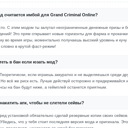
д считается имбой для Grand Criminal Online?
росто. С этим модом ты залутал неограниченные денежные призы и 
дений! Это прям открывает новые горизонты для фарма и прокачки
пку во время игры, моментально получаешь высокий уровень и кучу 
 словно в крутой фаст-режим!
еть в бан если юзать мод?
Теоретически, если играешь аккуратно и не выделяешься среди дру
Но всё же риск есть. Лучше действуй осторожно и придерживайся 
ансы на бан будут ниже, а геймплей останется приятным.
накатить апк, чтобы не слетели сейвы?
еред установкой обязательно сделай резервные копии своих сейвов
 Убедись, что у тебя стоит последняя версия мода и оригинала. Эт