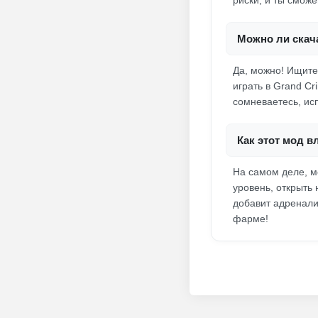
риски, и ты смож
Можно ли скач
Да, можно! Ищите
играть в Grand Cr
сомневаетесь, ис
Как этот мод в
На самом деле, м
уровень, открыть
добавит адренали
фарме!