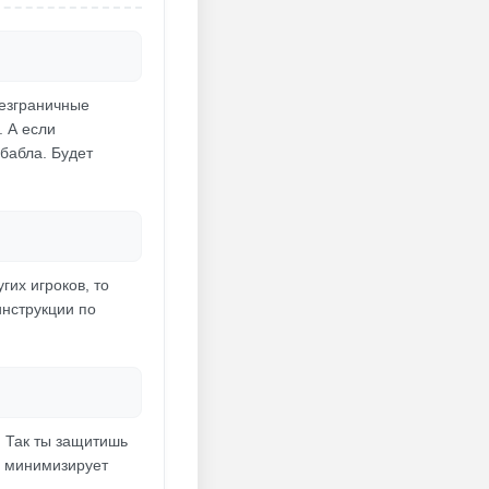
безграничные
. А если
бабла. Будет
гих игроков, то
инструкции по
. Так ты защитишь
о минимизирует