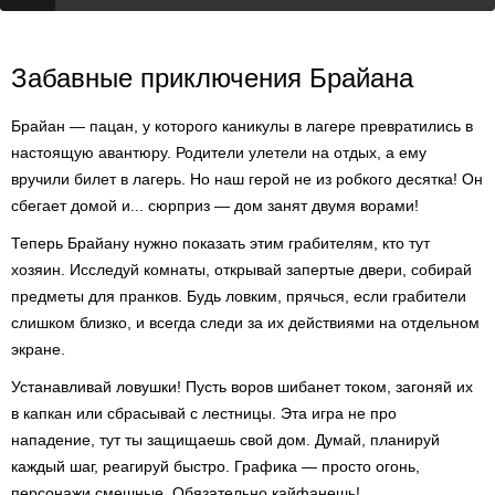
Забавные приключения Брайана
Брайан — пацан, у которого каникулы в лагере превратились в
настоящую авантюру. Родители улетели на отдых, а ему
вручили билет в лагерь. Но наш герой не из робкого десятка! Он
сбегает домой и... сюрприз — дом занят двумя ворами!
Теперь Брайану нужно показать этим грабителям, кто тут
хозяин. Исследуй комнаты, открывай запертые двери, собирай
предметы для пранков. Будь ловким, прячься, если грабители
слишком близко, и всегда следи за их действиями на отдельном
экране.
Устанавливай ловушки! Пусть воров шибанет током, загоняй их
в капкан или сбрасывай с лестницы. Эта игра не про
нападение, тут ты защищаешь свой дом. Думай, планируй
каждый шаг, реагируй быстро. Графика — просто огонь,
персонажи смешные. Обязательно кайфанешь!