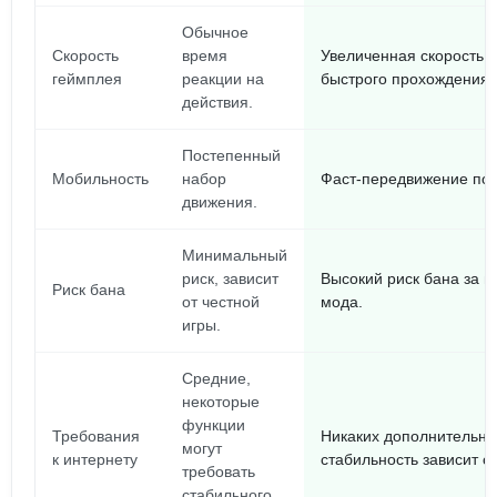
Обычное
Скорость
время
Увеличенная скорость 
геймплея
реакции на
быстрого прохождения.
действия.
Постепенный
Мобильность
набор
Фаст-передвижение по 
движения.
Минимальный
риск, зависит
Высокий риск бана за 
Риск бана
от честной
мода.
игры.
Средние,
некоторые
функции
Требования
Никаких дополнительны
могут
к интернету
стабильность зависит о
требовать
стабильного