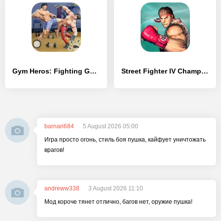
Gym Heros: Fighting Game
Street Fighter IV Champion Edition
barnari684
5 August 2026 05:00
Игра просто огонь, стиль боя пушка, кайфует уничтожать
врагов!
andreww338
3 August 2026 11:10
Мод короче тянет отлично, багов нет, оружие пушка!