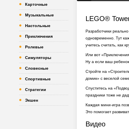
Карточные
Музыкальные
LEGO® Tower
Настольные
Разработчики реально 
Приключения
одновременно. Тут ка
учитесь считать, как кр
Ролевые
Или вот «Приключения
Симуляторы
Ну а если ваш ребенок
Словесные
Стройте на «Строител
домик» с веселой сем
Спортивные
Спуститесь на «Подво
Стратегии
праздники тоже не дад
Экшен
Каждая мини-игра позв
Это помогает развиват
Видео