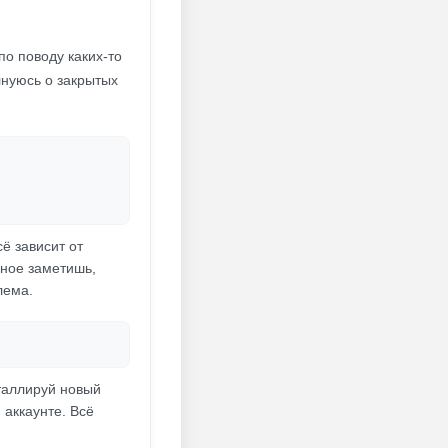
по поводу каких-то
лнуюсь о закрытых
сё зависит от
ьное заметишь,
лема.
сталлируй новый
 аккаунте. Всё