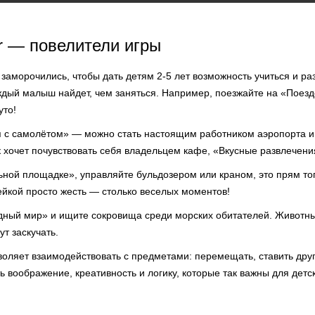
 — повелители игры
заморочились, чтобы дать детям 2-5 лет возможность учиться и ра
ждый малыш найдет, чем заняться. Например, поезжайте на «Поез
уто!
 с самолётом» — можно стать настоящим работником аэропорта и 
 хочет почувствовать себя владельцем кафе, «Вкусные развлечени
ьной площадке», управляйте бульдозером или краном, это прям то
ейкой просто жесть — столько веселых моментов!
дный мир» и ищите сокровища среди морских обитателей. Животн
ут заскучать.
оляет взаимодействовать с предметами: перемещать, ставить друг 
ь воображение, креативность и логику, которые так важны для детск