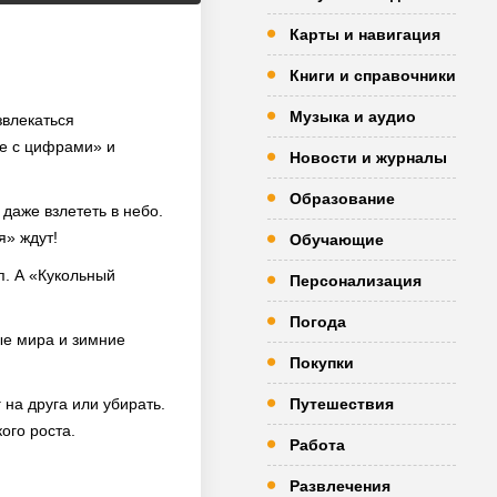
Карты и навигация
Книги и справочники
Музыка и аудио
звлекаться
де с цифрами» и
Новости и журналы
Образование
даже взлететь в небо.
я» ждут!
Обучающие
п. А «Кукольный
Персонализация
Погода
ые мира и зимние
Покупки
на друга или убирать.
Путешествия
ого роста.
Работа
Развлечения