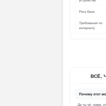
устройство
Риск бана
Требования по
интернету
ВСЁ, 
Почему этот м
Да ты чё, чувак,