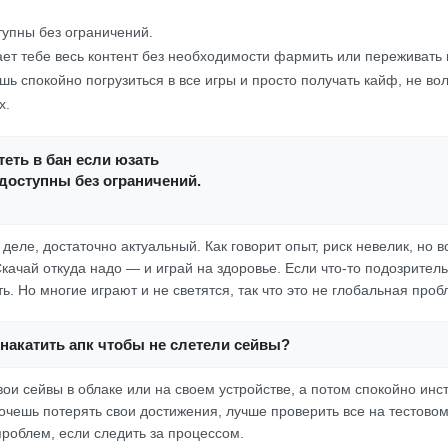
тупны без ограничений.
ет тебе весь контент без необходимости фармить или переживать 
ь спокойно погрузиться в все игры и просто получать кайф, не во
х.
еть в бан если юзать
доступны без ограничений.
деле, достаточно актуальный. Как говорит опыт, риск невелик, но в
Скачай откуда надо — и играй на здоровье. Если что-то подозрител
ь. Но многие играют и не светятся, так что это не глобальная проб
накатить апк чтобы не слетели сейвы?
вои сейвы в облаке или на своем устройстве, а потом спокойно ин
очешь потерять свои достижения, лучше проверить все на тестовом
проблем, если следить за процессом.