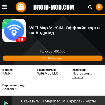
3.0
WiFi Map®: eSIM, Оффлайн карты
на Андроид
Голосов: 491000
В закладки
Версия:
Разработчик:
Категория:
7.5.5
WiFi Map LLC
Программы
/
Работа
Версия андроид:
Android 8.0
Скачать WiFi Map®: eSIM, Оффлайн карты