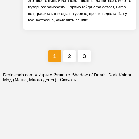
это просто пушка! Установка прошла гладко, без какого-то
муторного заморочки – прямо кайф! Игра летает, багов
нет, графика как всегда на уровне, просто годнота. Как у
вас настроено, какие читы зашли?
1
2
3
Droid-mob.com
»
Игры
»
Экшен
» Shadow of Death: Dark Knight
Мод (Меню, Много денег) | Скачать