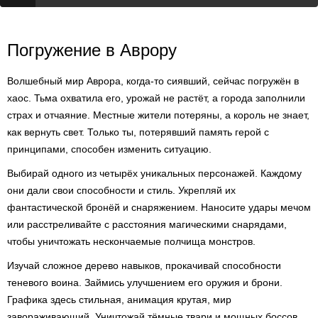
Погружение в Аврору
Волшебный мир Аврора, когда-то сиявший, сейчас погружён в
хаос. Тьма охватила его, урожай не растёт, а города заполнили
страх и отчаяние. Местные жители потеряны, а король не знает,
как вернуть свет. Только ты, потерявший память герой с
принципами, способен изменить ситуацию.
Выбирай одного из четырёх уникальных персонажей. Каждому
они дали свои способности и стиль. Укрепляй их
фантастической бронёй и снаряжением. Наносите удары мечом
или расстреливайте с расстояния магическими снарядами,
чтобы уничтожать нескончаемые полчища монстров.
Изучай сложное дерево навыков, прокачивай способности
теневого воина. Займись улучшением его оружия и брони.
Графика здесь стильная, анимация крутая, мир
завораживающий. Уничтожай тёмные твари и мощных боссов,